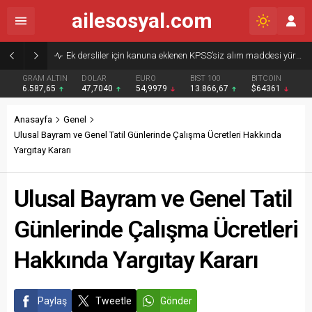
ailesosyal.com
Ek dersliler için kanuna eklenen KPSS’siz alım maddesi yürürlükten kaldırıldı
GRAM ALTIN
DOLAR
EURO
BIST 100
BITCOIN
6.587,65
47,7040
54,9979
13.866,67
$64361
Anasayfa
Genel
Ulusal Bayram ve Genel Tatil Günlerinde Çalışma Ücretleri Hakkında
Yargıtay Kararı
Ulusal Bayram ve Genel Tatil
Günlerinde Çalışma Ücretleri
Hakkında Yargıtay Kararı
Paylaş
Tweetle
Gönder