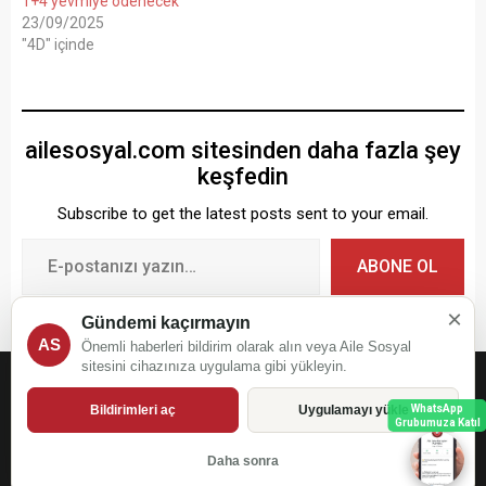
1+4 yevmiye ödenecek
23/09/2025
"4D" içinde
ailesosyal.com sitesinden daha fazla şey
keşfedin
Subscribe to get the latest posts sent to your email.
ABONE OL
×
Gündemi kaçırmayın
AS
Önemli haberleri bildirim olarak alın veya Aile Sosyal
sitesini cihazınıza uygulama gibi yükleyin.
ailesosyal.com
Bildirimleri aç
Uygulamayı yükle
WhatsApp
Grubumuza Katıl
Daha sonra