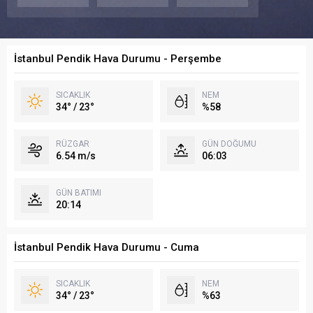
İstanbul Pendik Hava Durumu - Perşembe
SICAKLIK
NEM
34° / 23°
%58
RÜZGAR
GÜN DOĞUMU
6.54 m/s
06:03
GÜN BATIMI
20:14
İstanbul Pendik Hava Durumu - Cuma
SICAKLIK
NEM
34° / 23°
%63