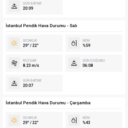
GÜN BATIMI
20:09
İstanbul Pendik Hava Durumu - Salı
SICAKLIK
NEM
29° / 22°
%59
RÜZGAR
GÜN DOĞUMU
8.23 m/s
06:08
GÜN BATIMI
20:07
İstanbul Pendik Hava Durumu - Çarşamba
SICAKLIK
NEM
29° / 22°
%43