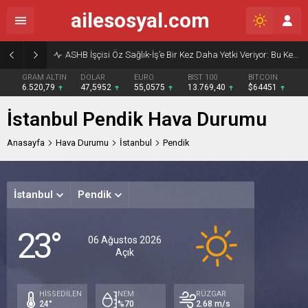
ailesosyal.com
ASHB İşçisi Öz Sağlık-İş’e Bir Kez Daha Yetki Veriyor: Bu Kez Beklenti Sadece Söz Değil, Çözüm
GRAM ALTIN
DOLAR
EURO
BIST 100
BITCOIN
6.520,79
47,5952
55,0575
13.769,40
$64451
İstanbul Pendik Hava Durumu
Anasayfa
Hava Durumu
İstanbul
Pendik
İstanbul
Pendik
Cuma
Cum
23°
Açık
Açık
A
06 Ağustos 2026
Açık
34°
29°
29
/
/
/
23°
24°
24
HİSSEDİLEN
NEM
RÜZGAR
24°
%70
2.68 m/s