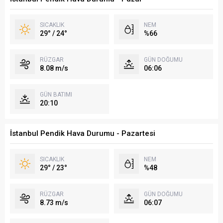
SICAKLIK
NEM
29° / 24°
%66
RÜZGAR
GÜN DOĞUMU
8.08 m/s
06:06
GÜN BATIMI
20:10
İstanbul Pendik Hava Durumu - Pazartesi
SICAKLIK
NEM
29° / 23°
%48
RÜZGAR
GÜN DOĞUMU
8.73 m/s
06:07