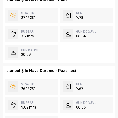
SICAKLIK
NEM
27° / 23°
%78
RÜZGAR
GÜN DOĞUMU
7.7 m/s
06:04
GÜN BATIMI
20:09
İstanbul Şile Hava Durumu - Pazartesi
SICAKLIK
NEM
26° / 23°
%67
RÜZGAR
GÜN DOĞUMU
9.02 m/s
06:05