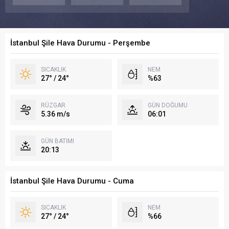
İstanbul Şile Hava Durumu - Perşembe
SICAKLIK
NEM
27° / 24°
%63
RÜZGAR
GÜN DOĞUMU
5.36 m/s
06:01
GÜN BATIMI
20:13
İstanbul Şile Hava Durumu - Cuma
SICAKLIK
NEM
27° / 24°
%66