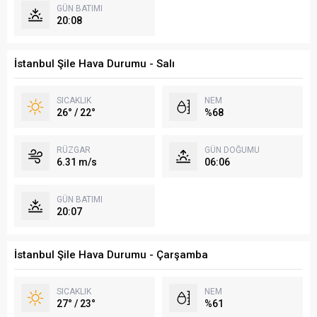
GÜN BATIMI
20:08
İstanbul Şile Hava Durumu - Salı
SICAKLIK
NEM
26° / 22°
%68
RÜZGAR
GÜN DOĞUMU
6.31 m/s
06:06
GÜN BATIMI
20:07
İstanbul Şile Hava Durumu - Çarşamba
SICAKLIK
NEM
27° / 23°
%61