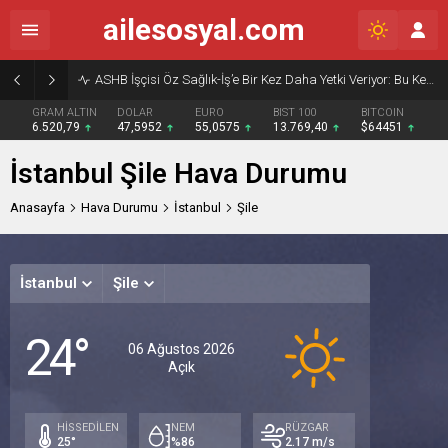
ailesosyal.com
ASHB İşçisi Öz Sağlık-İş’e Bir Kez Daha Yetki Veriyor: Bu Kez Beklenti Sadece Söz Değil, Çözüm
GRAM ALTIN
DOLAR
EURO
BIST 100
BITCOIN
6.520,79
47,5952
55,0575
13.769,40
$64451
İstanbul Şile Hava Durumu
Anasayfa
Hava Durumu
İstanbul
Şile
İstanbul
Şile
Cuma
Cum
24°
Açık
Açık
A
06 Ağustos 2026
Açık
27°
27°
27
/
/
/
24°
22°
23
HİSSEDİLEN
NEM
RÜZGAR
25°
%86
2.17 m/s