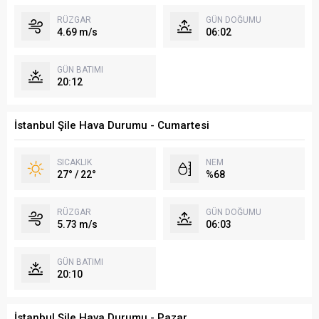
RÜZGAR
GÜN DOĞUMU
4.69 m/s
06:02
GÜN BATIMI
20:12
İstanbul Şile Hava Durumu - Cumartesi
SICAKLIK
NEM
27° / 22°
%68
RÜZGAR
GÜN DOĞUMU
5.73 m/s
06:03
GÜN BATIMI
20:10
İstanbul Şile Hava Durumu - Pazar