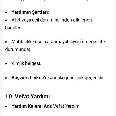
Yardımın Şartları
:
Afet veya acil durum halinden etkilenen
haneler.
Muhtaçlık koşulu aranmayabiliyor (örneğin afet
durumunda).
Kimlik belgesi.
Başvuru Linki
: Yukarıdaki genel link geçerlidir.
10. Vefat Yardımı
Yardım Kalemi Adı
: Vefat Yardımı