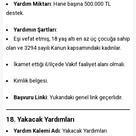
Yardım Miktarı
: Hane başına 500.000 TL
destek.
Yardımın Şartları
:
Eşi vefat etmiş, 18 yaş altı en az üç çocuğa sahip
olan ve 3294 sayılı Kanun kapsamındaki kadınlar.
İkamet ettiği il/ilçede Vakıf faaliyet alanı olmalı.
Kimlik belgesi.
Başvuru Linki
: Yukarıdaki genel link geçerlidir.
18. Yakacak Yardımları
Yardım Kalemi Adı
: Yakacak Yardımları