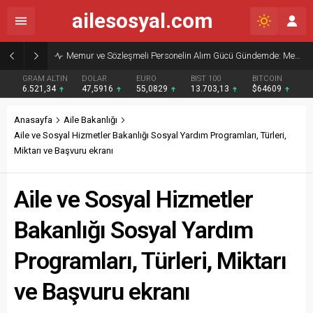
ailesosyal.com
Memur ve Sözleşmeli Personelin Alım Gücü Gündemde: Memur-Sen’den Reform Çağrısı
GRAM ALTIN
DOLAR
EURO
BIST 100
BITCOIN
6.521,34
47,5916
55,0829
13.703,13
$64609
Anasayfa
Aile Bakanlığı
Aile ve Sosyal Hizmetler Bakanlığı Sosyal Yardım Programları, Türleri,
Miktarı ve Başvuru ekranı
Aile ve Sosyal Hizmetler
Bakanlığı Sosyal Yardım
Programları, Türleri, Miktarı
ve Başvuru ekranı