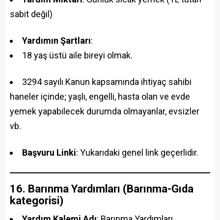
sabit değil)
Yardımın Şartları
:
18 yaş üstü aile bireyi olmak.
3294 sayılı Kanun kapsamında ihtiyaç sahibi
haneler içinde; yaşlı, engelli, hasta olan ve evde
yemek yapabilecek durumda olmayanlar, evsizler
vb.
Başvuru Linki
: Yukarıdaki genel link geçerlidir.
16. Barınma Yardımları (Barınma-Gıda
kategorisi)
Yardım Kalemi Adı
: Barınma Yardımları