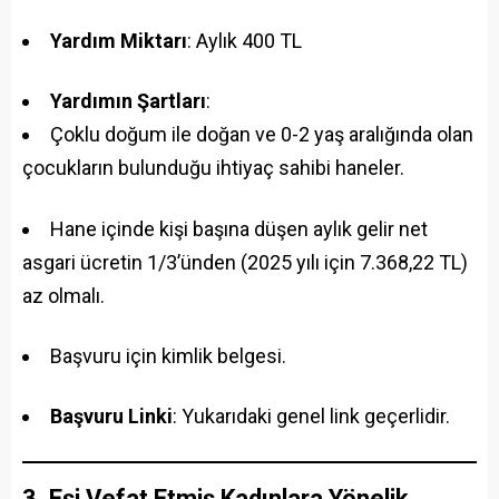
Yardım Miktarı
: Aylık 400 TL
Yardımın Şartları
:
Çoklu doğum ile doğan ve 0-2 yaş aralığında olan
çocukların bulunduğu ihtiyaç sahibi haneler.
Hane içinde kişi başına düşen aylık gelir net
asgari ücretin 1/3’ünden (2025 yılı için 7.368,22 TL)
az olmalı.
Başvuru için kimlik belgesi.
Başvuru Linki
: Yukarıdaki genel link geçerlidir.
3. Eşi Vefat Etmiş Kadınlara Yönelik