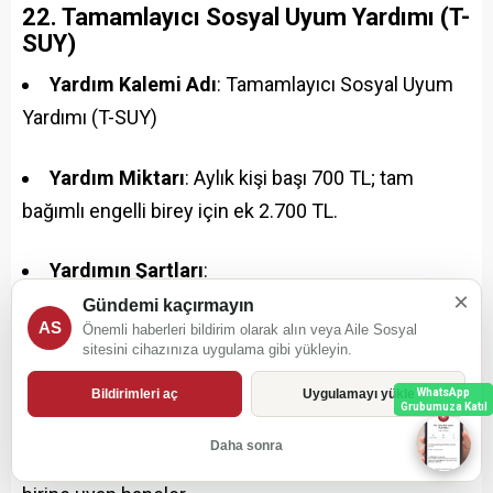
22. Tamamlayıcı Sosyal Uyum Yardımı (T-
SUY)
Yardım Kalemi Adı
: Tamamlayıcı Sosyal Uyum
Yardımı (T-SUY)
Yardım Miktarı
: Aylık kişi başı 700 TL; tam
bağımlı engelli birey için ek 2.700 TL.
Yardımın Şartları
:
×
Geçici koruma statüsünde, uluslararası koruma
Gündemi kaçırmayın
AS
Önemli haberleri bildirim olarak alın veya Aile Sosyal
başvuru sahibi ya da insani ikamet izni bulunan
sitesini cihazınıza uygulama gibi yükleyin.
yabancı uyruklu kişiler (kimlik numarası 9 ile
Bildirimleri aç
Uygulamayı yükle
WhatsApp
başlayan).
Grubumuza Katıl
Daha sonra
Demografik kriterler ve muhtaçlık kriterlerinden