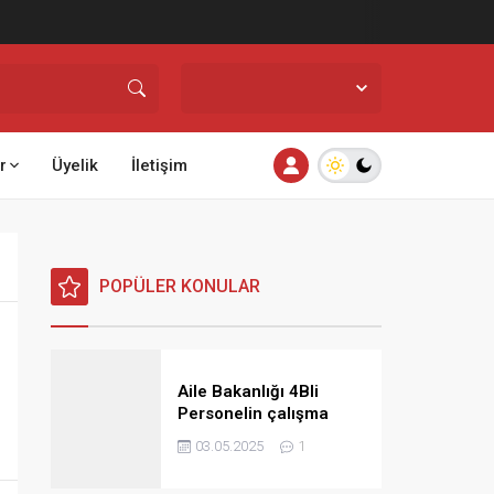
İstanbul,
25
°C
Açık
r
Üyelik
İletişim
POPÜLER KONULAR
Aile Bakanlığı 4Bli
Personelin çalışma
saatlerine ilişkin görüş
03.05.2025
1
ve talimat yayınladı