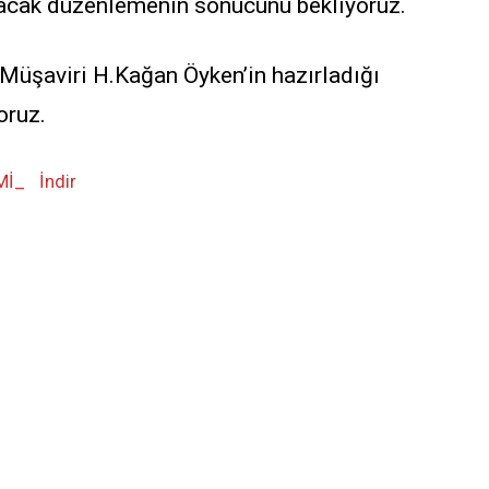
lacak düzenlemenin sonucunu bekliyoruz.
Müşaviri H.Kağan Öyken’in hazırladığı
oruz.
Mİ_
İndir