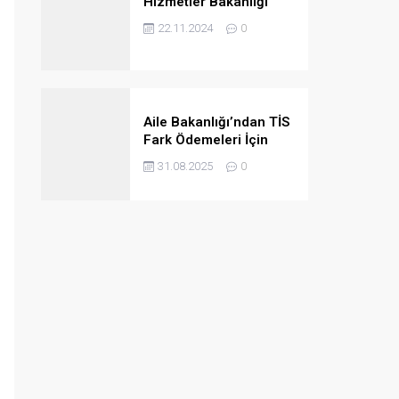
Hizmetler Bakanlığı
2024/4B Personel
22.11.2024
0
Ataması Taban
Puanları
Aile Bakanlığı’ndan TİS
Fark Ödemeleri İçin
Kurumlara Önemli Uyarı
31.08.2025
0