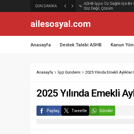
ASHB İşçisi Öz Sağlık-İş’e Bir
SON DAKİKA
Söz Değil, Çözüm
ailesosyal.com
Anasayfa
Destek Talebi ASHB
Kanun Yön
Anasayfa
İşçi Gündemi
2025 Yılında Emekli Aylıklar
2025 Yılında Emekli Ay
Paylaş
Tweetle
Gönder