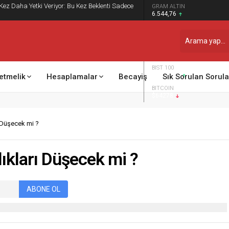
 Kez Daha Yetki Veriyor: Bu Kez Beklenti Sadece
GRAM ALTIN
6.544,76
DOLAR
47,7013
EURO
55,0086
BIST 100
13.798,82
etmelik
Hesaplamalar
Becayiş
Sık Sorulan Sorula
BITCOIN
$64278
ı Düşecek mi ?
lıkları Düşecek mi ?
ABONE OL