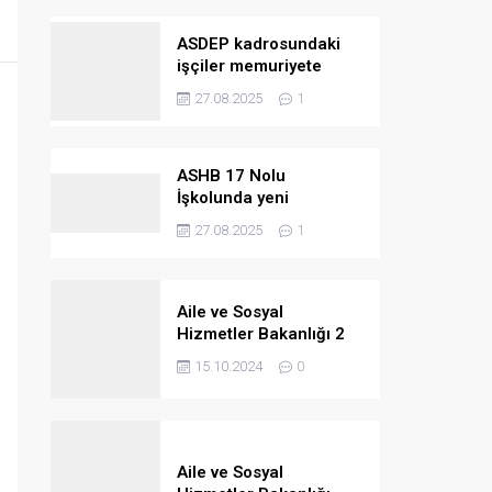
ASDEP kadrosundaki
işçiler memuriyete
geçiriliyor
27.08.2025
1
ASHB 17 Nolu
İşkolunda yeni
kazanımlar
27.08.2025
1
Aile ve Sosyal
Hizmetler Bakanlığı 2
bin 390 personel
15.10.2024
0
alacak
Aile ve Sosyal