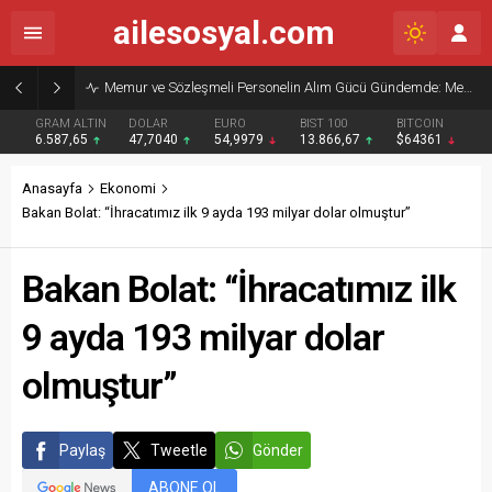
ailesosyal.com
Memur ve Sözleşmeli Personelin Alım Gücü Gündemde: Memur-Sen’den Reform Çağrısı
GRAM ALTIN
DOLAR
EURO
BIST 100
BITCOIN
6.587,65
47,7040
54,9979
13.866,67
$64361
Anasayfa
Ekonomi
Bakan Bolat: “İhracatımız ilk 9 ayda 193 milyar dolar olmuştur”
Bakan Bolat: “İhracatımız ilk
9 ayda 193 milyar dolar
olmuştur”
Paylaş
Tweetle
Gönder
ABONE OL