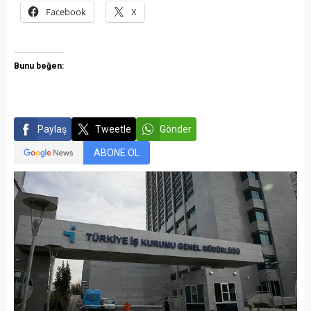
Facebook
X
Bunu beğen:
Paylaş
Tweetle
Gönder
ABONE OL