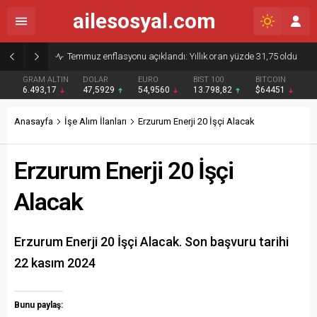
ailesosyal.com
Ek dersliler için kanuna eklenen KPSS’siz alım maddesi yürürlükten kaldırıldı
GRAM ALTIN
DOLAR
EURO
BIST 100
BITCOIN
6.493,17
47,5929
54,9560
13.798,82
$64451
Anasayfa
İşe Alım İlanları
Erzurum Enerji 20 İşçi Alacak
Erzurum Enerji 20 İşçi
Alacak
Erzurum Enerji 20 İşçi Alacak. Son başvuru tarihi
22 kasım 2024
Bunu paylaş: