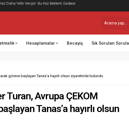
 Kez Daha Yetki Veriyor: Bu Kez Beklenti Sadece
etmelik
Hesaplamalar
Becayiş
Sık Sorulan Sorula
rak göreve başlayan Tanas’a hayırlı olsun ziyaretinde bulundu
er Turan, Avrupa ÇEKOM
aşlayan Tanas’a hayırlı olsun