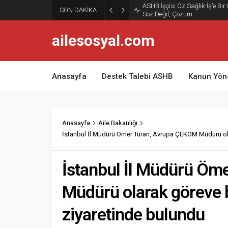
ASHB İşçisi Öz Sağlık-İş’e Bir
SON DAKİKA
Söz Değil, Çözüm
ailesosyal.com
Anasayfa
Destek Talebi ASHB
Kanun Yön
Anasayfa
Aile Bakanlığı
İstanbul İl Müdürü Ömer Turan, Avrupa ÇEKOM Müdürü ola
İstanbul İl Müdürü Öm
Müdürü olarak göreve b
ziyaretinde bulundu