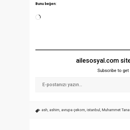
Bunu beğen:
ailesosyal.com sit
Subscribe to get 
ash
,
ashim
,
avrupa çekom
,
istanbul
,
Muhammet Tana