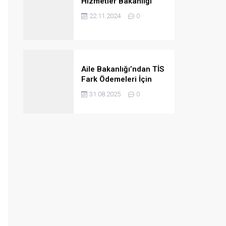
Hizmetler Bakanlığı
2024/4B Personel
22.11.2024
0
Ataması Taban
Puanları
Aile Bakanlığı’ndan TİS
Fark Ödemeleri İçin
Kurumlara Önemli Uyarı
31.08.2025
0