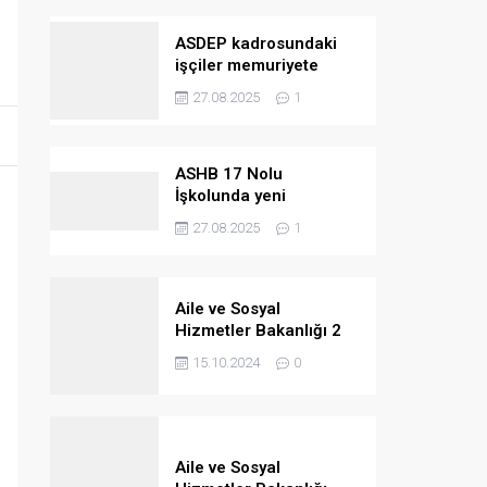
ASDEP kadrosundaki
işçiler memuriyete
geçiriliyor
27.08.2025
1
ASHB 17 Nolu
İşkolunda yeni
kazanımlar
27.08.2025
1
Aile ve Sosyal
Hizmetler Bakanlığı 2
bin 390 personel
15.10.2024
0
alacak
Aile ve Sosyal