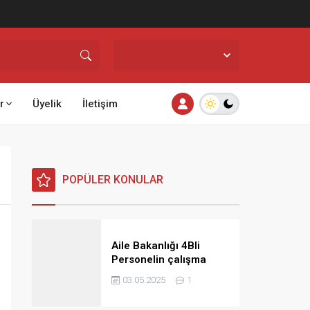
İstanbul,
31
°C
Açık
r
Üyelik
İletişim
POPÜLER KONULAR
Aile Bakanlığı 4Bli
Personelin çalışma
saatlerine ilişkin görüş
03.05.2025
1
ve talimat yayınladı