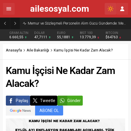
ailesosyal.com
Memur ve Sözleşmeli Personelin Alım Gücü Gündemde: Memur-Sen’den Reform Çağrısı
GRAM ALTIN
DOLAR
EURO
BIST 100
BITCOIN
6.660,55
47,7111
55,1881
13.779,39
$64763
Anasayfa
Aile Bakanlığı
Kamu İşçisi Ne Kadar Zam Alacak?
Kamu İşçisi Ne Kadar Zam
Alacak?
Paylaş
Tweetle
Gönder
ABONE OL