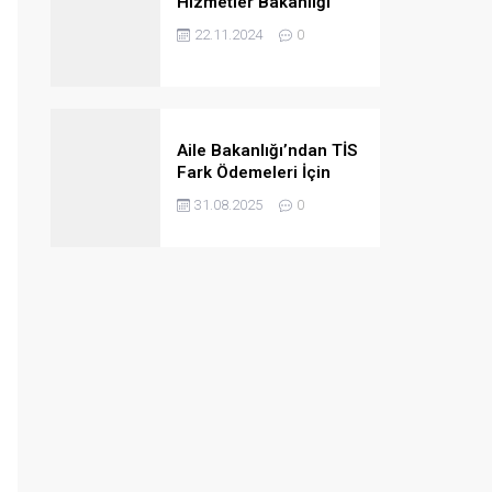
Hizmetler Bakanlığı
2024/4B Personel
22.11.2024
0
Ataması Taban
Puanları
Aile Bakanlığı’ndan TİS
Fark Ödemeleri İçin
Kurumlara Önemli Uyarı
31.08.2025
0