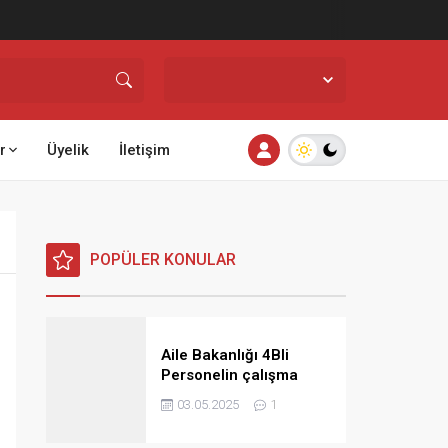
İstanbul,
26
°C
Açık
r
Üyelik
İletişim
POPÜLER KONULAR
Aile Bakanlığı 4Bli
Personelin çalışma
saatlerine ilişkin görüş
03.05.2025
1
ve talimat yayınladı