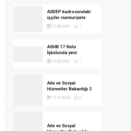
ASDEP kadrosundaki
işçiler memuriyete
geçiriliyor
27.08.2025
1
ASHB 17 Nolu
İşkolunda yeni
kazanımlar
27.08.2025
1
Aile ve Sosyal
Hizmetler Bakanlığı 2
bin 390 personel
15.10.2024
0
alacak
Aile ve Sosyal