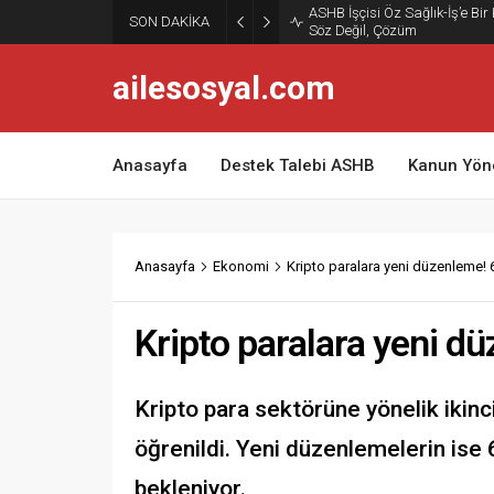
ASHB İşçisi Öz Sağlık-İş’e Bir
SON DAKİKA
Söz Değil, Çözüm
ailesosyal.com
Anasayfa
Destek Talebi ASHB
Kanun Yön
Anasayfa
Ekonomi
Kripto paralara yeni düzenleme! 6
Kripto paralara yeni dü
Kripto para sektörüne yönelik ikin
öğrenildi. Yeni düzenlemelerin ise 
bekleniyor.