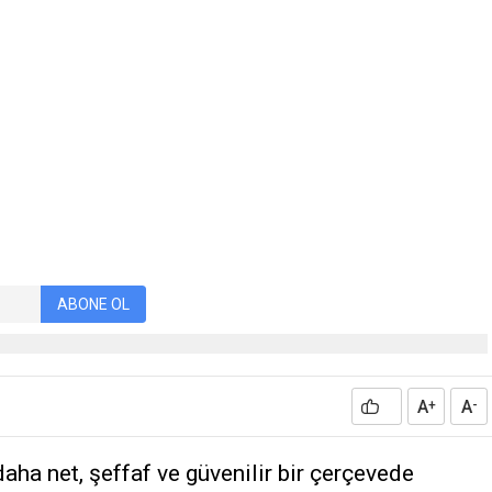
ABONE OL
A
A
+
-
daha net, şeffaf ve güvenilir bir çerçevede