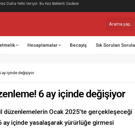
 Kez Daha Yetki Veriyor: Bu Kez Beklenti Sadece
etmelik
Hesaplamalar
Becayiş
Sık Sorulan Sorula
 ay içinde değişiyor
zenleme! 6 ay içinde değişiyor
cil düzenlemelerin Ocak 2025’te gerçekleşeceği
6 ay içinde yasalaşarak yürürlüğe girmesi