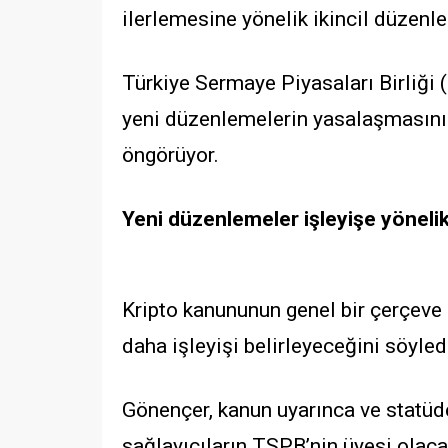
ilerlemesine yönelik ikincil düzenl
Türkiye Sermaye Piyasaları Birliği 
y
eni düzenlemelerin yasalaşmasının
öngörüyor.
Yeni düzenlemeler işleyişe yöneli
Kripto kanununun genel bir çerçeve 
daha işleyişi belirleyeceğini söyled
Gönençer, kanun uyarınca ve statüde
sağlayıcıların TSPB’nin üyesi olacağ