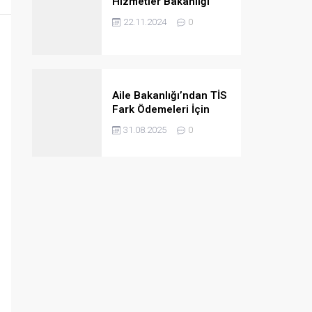
Hizmetler Bakanlığı
2024/4B Personel
22.11.2024
0
Ataması Taban
Puanları
Aile Bakanlığı’ndan TİS
Fark Ödemeleri İçin
Kurumlara Önemli Uyarı
31.08.2025
0