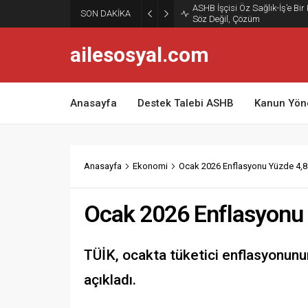
ASHB İşçisi Öz Sağlık-İş’e Bir
SON DAKİKA
Söz Değil, Çözüm
ailesosyal.com
Anasayfa
Destek Talebi ASHB
Kanun Yön
Anasayfa
Ekonomi
Ocak 2026 Enflasyonu Yüzde 4,8
Ocak 2026 Enflasyonu
TÜİK, ocakta tüketici enflasyonunun
açıkladı.