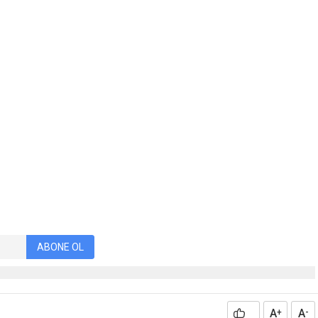
ABONE OL
A
A
+
-