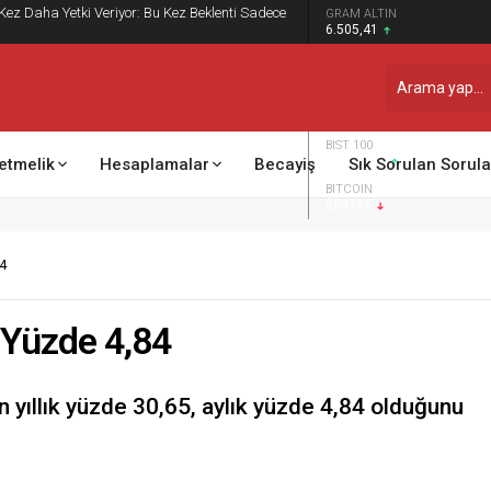
 Kez Daha Yetki Veriyor: Bu Kez Beklenti Sadece
GRAM ALTIN
6.505,41
DOLAR
47,7014
EURO
54,9990
BIST 100
13.798,82
etmelik
Hesaplamalar
Becayiş
Sık Sorulan Sorula
BITCOIN
$64217
4
 Yüzde 4,84
 yıllık yüzde 30,65, aylık yüzde 4,84 olduğunu