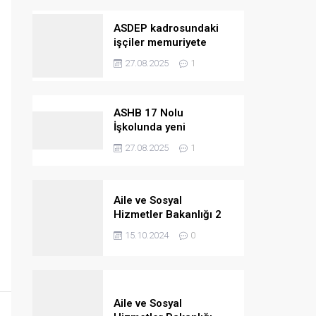
ASDEP kadrosundaki
işçiler memuriyete
geçiriliyor
27.08.2025
1
ASHB 17 Nolu
İşkolunda yeni
kazanımlar
27.08.2025
1
Aile ve Sosyal
Hizmetler Bakanlığı 2
bin 390 personel
15.10.2024
0
alacak
Aile ve Sosyal