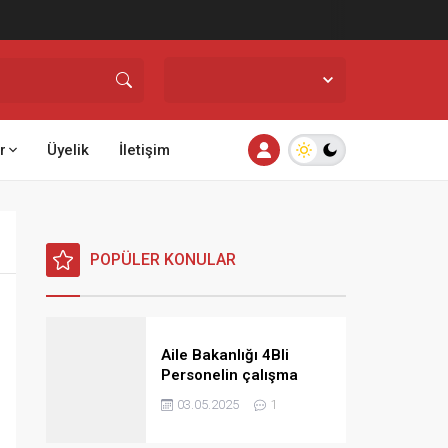
İstanbul,
25
°C
Açık
r
Üyelik
İletişim
POPÜLER KONULAR
Aile Bakanlığı 4Bli
Personelin çalışma
saatlerine ilişkin görüş
03.05.2025
1
ve talimat yayınladı