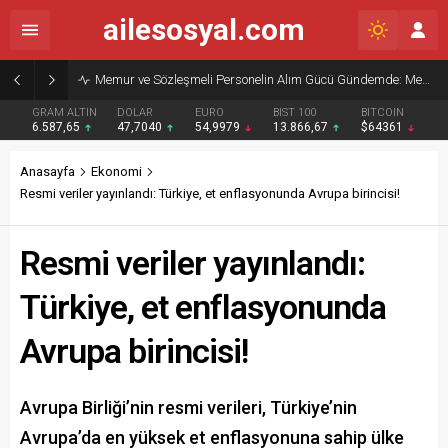
ailesosyal.com
Memur ve Sözleşmeli Personelin Alım Gücü Gündemde: Memur-Sen’den Reform Çağrısı
GRAM ALTIN
DOLAR
EURO
BIST 100
BITCOIN
6.587,65
47,7040
54,9979
13.866,67
$64361
Anasayfa
Ekonomi
Resmi veriler yayınlandı: Türkiye, et enflasyonunda Avrupa birincisi!
Resmi veriler yayınlandı:
Türkiye, et enflasyonunda
Avrupa birincisi!
Avrupa Birliği’nin resmi verileri, Türkiye’nin
Avrupa’da en yüksek et enflasyonuna sahip ülke