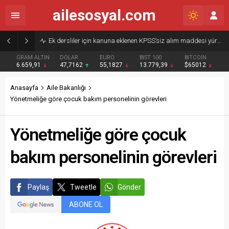
ailesosyal.com
Ek dersliler için kanuna eklenen KPSS’siz alım maddesi yürürlükten kaldırıldı
GRAM ALTIN
DOLAR
EURO
BIST 100
BITCOIN
6.659,91
47,7162
55,1827
13.779,39
$65012
Anasayfa
Aile Bakanlığı
Yönetmeliğe göre çocuk bakım personelinin görevleri
Yönetmeliğe göre çocuk
bakım personelinin görevleri
Paylaş
Tweetle
Gönder
ABONE OL