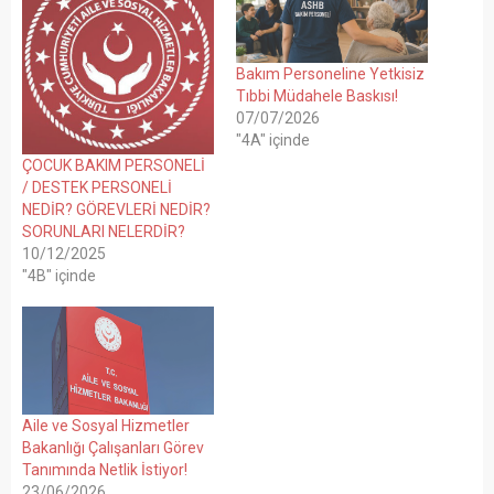
Bakım Personeline Yetkisiz
Tıbbi Müdahele Baskısı!
07/07/2026
"4A" içinde
ÇOCUK BAKIM PERSONELİ
/ DESTEK PERSONELİ
NEDİR? GÖREVLERİ NEDİR?
SORUNLARI NELERDİR?
10/12/2025
"4B" içinde
Aile ve Sosyal Hizmetler
Bakanlığı Çalışanları Görev
Tanımında Netlik İstiyor!
23/06/2026