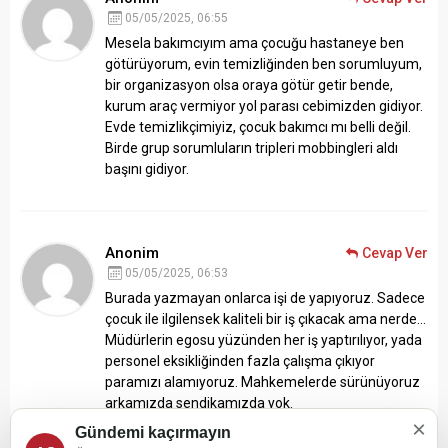
05/05/2025, 06:55
Mesela bakımcıyım ama çocuğu hastaneye ben
götürüyorum, evin temizliğinden ben sorumluyum,
bir organizasyon olsa oraya götür getir bende,
kurum araç vermiyor yol parası cebimizden gidiyor.
Evde temizlikçimiyiz, çocuk bakımcı mı belli değil.
Birde grup sorumluların tripleri mobbingleri aldı
başını gidiyor.
Anonim
Cevap Ver
05/05/2025, 06:53
Burada yazmayan onlarca işi de yapıyoruz. Sadece
çocuk ile ilgilensek kaliteli bir iş çıkacak ama nerde…
Müdürlerin egosu yüzünden her iş yaptırılıyor, yada
personel eksikliğinden fazla çalışma çıkıyor
paramızı alamıyoruz. Mahkemelerde sürünüyoruz
arkamızda sendikamızda yok.
×
Gündemi kaçırmayın