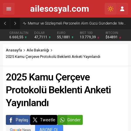
ailesosyal.com
Memur ve Sözleşmeli Personelin Alım Gücü Gündemde: Memur-Sen’den Reform Çağrısı
GRAM ALTIN
DOLAR
EURO
BIST 100
BITCOIN
6.660,55
47,7111
55,1881
13.779,39
$64891
Anasayfa
Aile Bakanlığı
2025 Kamu Çerçeve Protokolü Beklenti Anketi Yayınlandı
2025 Kamu Çerçeve
Protokolü Beklenti Anketi
Yayınlandı
Paylaş
Tweetle
Gönder
ABONE OL