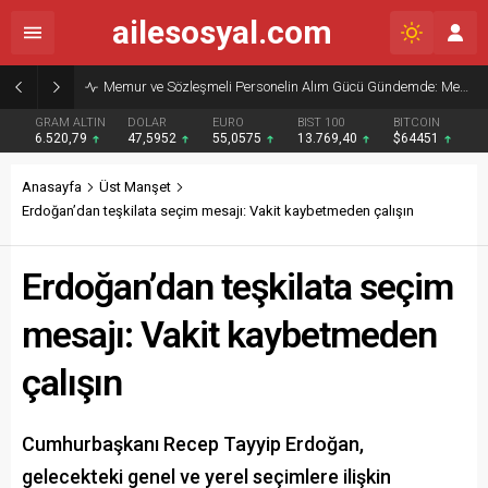
ailesosyal.com
Memur ve Sözleşmeli Personelin Alım Gücü Gündemde: Memur-Sen’den Reform Çağrısı
GRAM ALTIN
DOLAR
EURO
BIST 100
BITCOIN
6.520,79
47,5952
55,0575
13.769,40
$64451
Anasayfa
Üst Manşet
Erdoğan’dan teşkilata seçim mesajı: Vakit kaybetmeden çalışın
Erdoğan’dan teşkilata seçim
mesajı: Vakit kaybetmeden
çalışın
Cumhurbaşkanı Recep Tayyip Erdoğan,
gelecekteki genel ve yerel seçimlere ilişkin