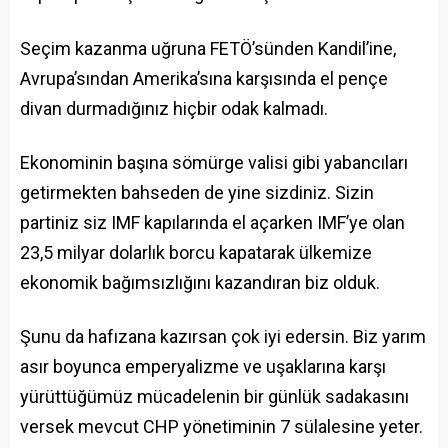
Seçim kazanma uğruna FETÖ’sünden Kandil’ine,
Avrupa’sından Amerika’sına karşısında el pençe
divan durmadığınız hiçbir odak kalmadı.
Ekonominin başına sömürge valisi gibi yabancıları
getirmekten bahseden de yine sizdiniz. Sizin
partiniz siz IMF kapılarında el açarken IMF’ye olan
23,5 milyar dolarlık borcu kapatarak ülkemize
ekonomik bağımsızlığını kazandıran biz olduk.
Şunu da hafızana kazırsan çok iyi edersin. Biz yarım
asır boyunca emperyalizme ve uşaklarına karşı
yürüttüğümüz mücadelenin bir günlük sadakasını
versek mevcut CHP yönetiminin 7 sülalesine yeter.