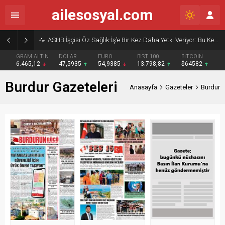
ailesosyal.com
ASHB İşçisi Öz Sağlık-İş’e Bir Kez Daha Yetki Veriyor: Bu Kez Beklenti Sadece Söz Değil, Çözüm
GRAM ALTIN
DOLAR
EURO
BIST 100
BITCOIN
6.465,12
47,5935
54,9385
13.798,82
$64582
Burdur Gazeteleri
Anasayfa
Gazeteler
Burdur