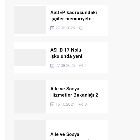
ASDEP kadrosundaki
işçiler memuriyete
geçiriliyor
27.08.2025
1
ASHB 17 Nolu
İşkolunda yeni
kazanımlar
27.08.2025
1
Aile ve Sosyal
Hizmetler Bakanlığı 2
bin 390 personel
15.10.2024
0
alacak
Aile ve Sosyal