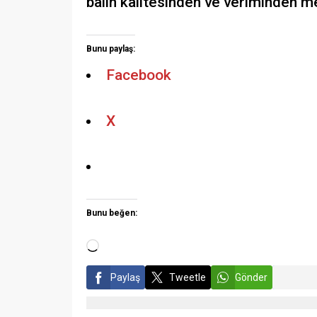
balın kalitesinden ve veriminden m
Bunu paylaş:
Facebook
X
Bunu beğen:
Paylaş
Tweetle
Gönder