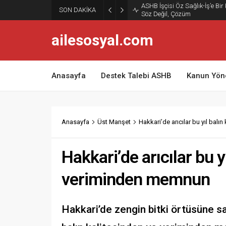
ASHB İşçisi Öz Sağlık-İş’e Bir
SON DAKİKA
Söz Değil, Çözüm
ailesosyal.com
Anasayfa
Destek Talebi ASHB
Kanun Yön
Anasayfa
Üst Manşet
Hakkari’de arıcılar bu yıl bal
Hakkari’de arıcılar bu y
veriminden memnun
Hakkari’de zengin bitki örtüsüne sah