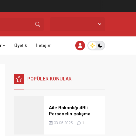
İstanbul,
25
°C
Açık
r
Üyelik
İletişim
POPÜLER KONULAR
Aile Bakanlığı 4Bli
Personelin çalışma
saatlerine ilişkin görüş
03.05.2025
1
ve talimat yayınladı