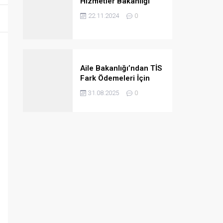
Hizmetler Bakanlığı
2024/4B Personel
22.11.2024
0
Ataması Taban
Puanları
Aile Bakanlığı’ndan TİS
Fark Ödemeleri İçin
Kurumlara Önemli Uyarı
31.08.2025
0