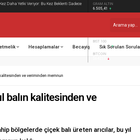
 Kez Daha Yetki Veriyor: Bu Kez Beklenti Sadece
GRAM ALTIN
6.505,41
DOLAR
47,7014
EURO
54,9990
BIST 100
13.798,82
etmelik
Hesaplamalar
Becayiş
Sık Sorulan Sorula
BITCOIN
$64217
ın kalitesinden ve veriminden memnun
ıl balın kalitesinden ve
ip bölgelerde çiçek balı üreten arıcılar, bu yıl