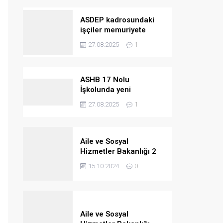
ASDEP kadrosundaki
işçiler memuriyete
geçiriliyor
27.08.2025
1
ASHB 17 Nolu
İşkolunda yeni
kazanımlar
27.08.2025
1
Aile ve Sosyal
Hizmetler Bakanlığı 2
bin 390 personel
15.10.2024
0
alacak
Aile ve Sosyal