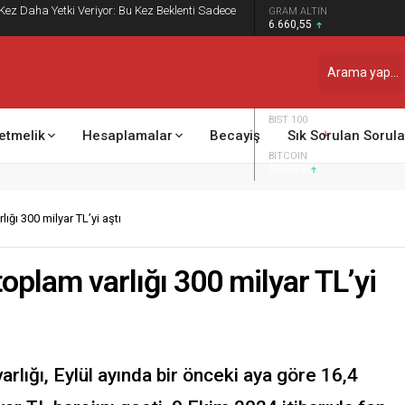
 Kez Daha Yetki Veriyor: Bu Kez Beklenti Sadece
GRAM ALTIN
6.660,55
DOLAR
47,7111
EURO
55,1881
BIST 100
13.779,39
etmelik
Hesaplamalar
Becayiş
Sık Sorulan Sorula
BITCOIN
$64929
ığı 300 milyar TL’yi aştı
toplam varlığı 300 milyar TL’yi
arlığı, Eylül ayında bir önceki aya göre 16,4