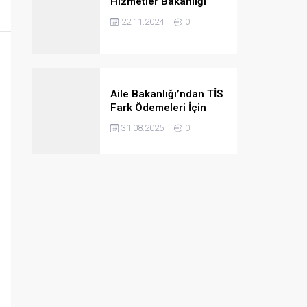
Hizmetler Bakanlığı
2024/4B Personel
22.11.2024
0
Ataması Taban
Puanları
Aile Bakanlığı’ndan TİS
Fark Ödemeleri İçin
Kurumlara Önemli Uyarı
31.08.2025
0