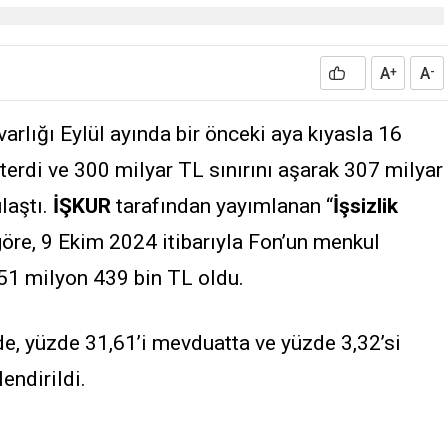
A
A
+
-
varlığı Eylül ayında bir önceki aya kıyasla 16
erdi ve 300 milyar TL sınırını aşarak 307 milyar
laştı.
İŞKUR
tarafından yayımlanan “
İşsizlik
 göre, 9 Ekim 2024 itibarıyla Fon’un menkul
751 milyon 439 bin TL oldu.
lde, yüzde 31,61’i mevduatta ve yüzde 3,32’si
ndirildi.