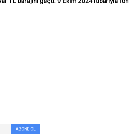
ar TL barajını geçti. 9 Ekim 2024 itibarıyla fon
ABONE OL