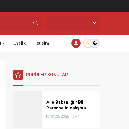
İstanbul,
26
°C
Açık
r
Üyelik
İletişim
POPÜLER KONULAR
Aile Bakanlığı 4Bli
Personelin çalışma
saatlerine ilişkin görüş
03.05.2025
1
ve talimat yayınladı