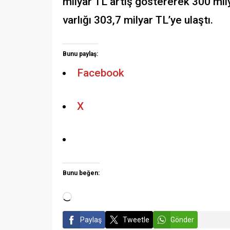
milyar TL artış göstererek 300 mily
varlığı 303,7 milyar TL’ye ulaştı.
Bunu paylaş:
Facebook
X
Bunu beğen:
Paylaş
Tweetle
Gönder