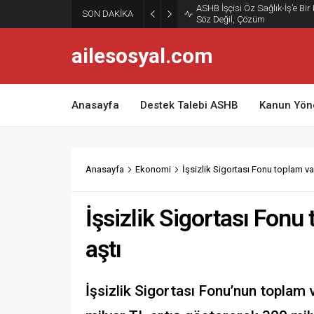
ASHB İşçisi Öz Sağlık-İş’e Bir
SON DAKİKA
Söz Değil, Çözüm
ailesosyal.com
Anasayfa
Destek Talebi ASHB
Kanun Yön
Anasayfa
Ekonomi
İşsizlik Sigortası Fonu toplam varl
İşsizlik Sigortası Fonu 
aştı
İşsizlik Sigortası Fonu’nun toplam v