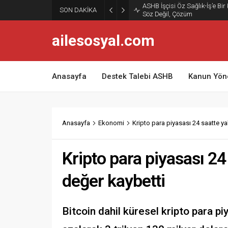
ASHB İşçisi Öz Sağlık-İş’e Bir
SON DAKİKA
Söz Değil, Çözüm
ailesosyal.com
Anasayfa
Destek Talebi ASHB
Kanun Yön
Anasayfa
Ekonomi
Kripto para piyasası 24 saatte y
Kripto para piyasası 24
değer kaybetti
Bitcoin dahil küresel kripto para p