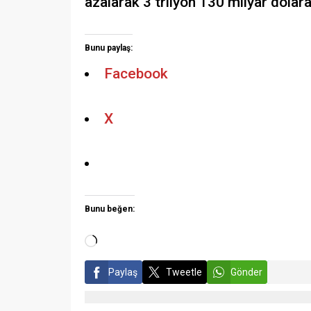
azalarak 3 trilyon 130 milyar dolara
Bunu paylaş:
Facebook
X
Bunu beğen:
Paylaş
Tweetle
Gönder