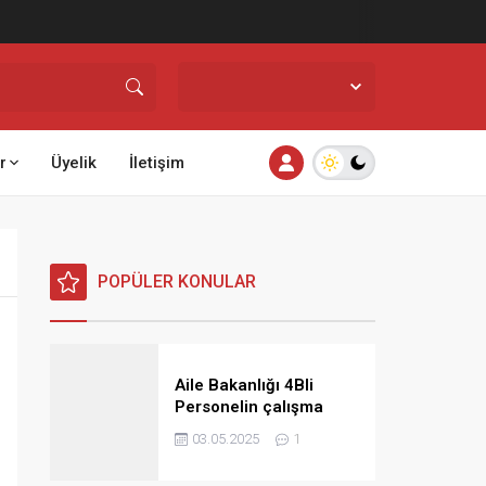
İstanbul,
25
°C
Açık
r
Üyelik
İletişim
POPÜLER KONULAR
Aile Bakanlığı 4Bli
Personelin çalışma
saatlerine ilişkin görüş
03.05.2025
1
ve talimat yayınladı