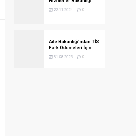
Hizmetler Bakanlığı
2024/4B Personel
22.11.2024
0
Ataması Taban
Puanları
Aile Bakanlığı’ndan TİS
Fark Ödemeleri İçin
Kurumlara Önemli Uyarı
31.08.2025
0