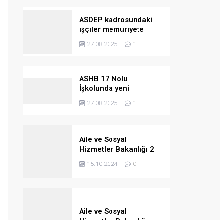
ASDEP kadrosundaki
işçiler memuriyete
geçiriliyor
27.08.2025
1
ASHB 17 Nolu
İşkolunda yeni
kazanımlar
27.08.2025
1
Aile ve Sosyal
Hizmetler Bakanlığı 2
bin 390 personel
15.10.2024
0
alacak
Aile ve Sosyal