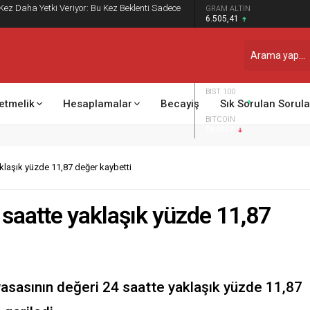
 Kez Daha Yetki Veriyor: Bu Kez Beklenti Sadece
GRAM ALTIN
6.505,41
DOLAR
47,7014
EURO
54,9990
BIST 100
13.798,82
etmelik
Hesaplamalar
Becayiş
Sık Sorulan Sorula
BITCOIN
$64217
aklaşık yüzde 11,87 değer kaybetti
 saatte yaklaşık yüzde 11,87
iyasasının değeri 24 saatte yaklaşık yüzde 11,87