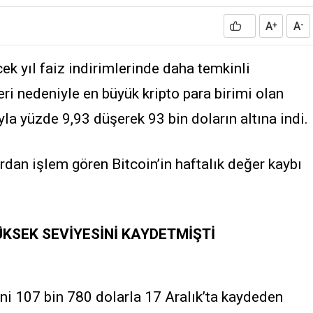
A
A
+
-
k yıl faiz indirimlerinde daha temkinli
ri nedeniyle en büyük kripto para birimi olan
yla yüzde 9,93 düşerek 93 bin doların altına indi.
rdan işlem gören Bitcoin’in haftalık değer kaybı
KSEK SEVİYESİNİ KAYDETMİŞTİ
i 107 bin 780 dolarla 17 Aralık’ta kaydeden