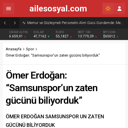
ailesosyal.com
Memur ve Sözleşmeli Personelin Alım Gücü Gündemde: Memur-Sen’den Reform Çağrısı
GRAM ALTIN
DOLAR
EURO
BIST 100
BITCOIN
6.659,91
47,7162
55,1827
13.779,39
$65012
Anasayfa
Spor
Ömer Erdoğan: “Samsunspor’un zaten gücünü biliyorduk”
Ömer Erdoğan:
“Samsunspor’un zaten
gücünü biliyorduk”
ÖMER ERDOĞAN SAMSUNSPOR UN ZATEN
GÜCÜNÜ BİLİYORDUK