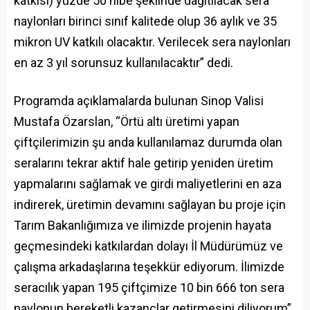
katkısı) yüzde 50 hibe şeklinde dağıtılacak sera
naylonları birinci sınıf kalitede olup 36 aylık ve 35
mikron UV katkılı olacaktır. Verilecek sera naylonları
en az 3 yıl sorunsuz kullanılacaktır” dedi.
Programda açıklamalarda bulunan Sinop Valisi
Mustafa Özarslan, “Örtü altı üretimi yapan
çiftçilerimizin şu anda kullanılamaz durumda olan
seralarını tekrar aktif hale getirip yeniden üretim
yapmalarını sağlamak ve girdi maliyetlerini en aza
indirerek, üretimin devamını sağlayan bu proje için
Tarım Bakanlığımıza ve ilimizde projenin hayata
geçmesindeki katkılardan dolayı İl Müdürümüz ve
çalışma arkadaşlarına teşekkür ediyorum. İlimizde
seracılık yapan 195 çiftçimize 10 bin 666 ton sera
naylonun bereketli kazançlar getirmesini diliyorum”