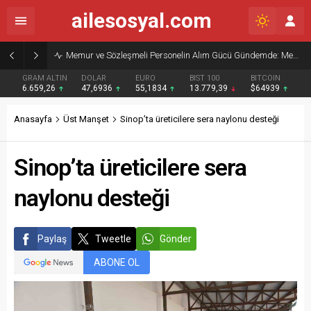
ailesosyal.com
Memur ve Sözleşmeli Personelin Alım Gücü Gündemde: Memur-Sen’den Reform Çağrısı
GRAM ALTIN
DOLAR
EURO
BIST 100
BITCOIN
6.659,26
47,6936
55,1834
13.779,39
$64939
Anasayfa
Üst Manşet
Sinop’ta üreticilere sera naylonu desteği
Sinop’ta üreticilere sera
naylonu desteği
Paylaş
Tweetle
Gönder
ABONE OL