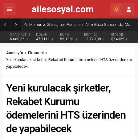
ailesosyal.com
Memur ve Sözleşmeli Personelin Alım Gücü Gündemde: Memur-Sen’den Reform Çağrısı
GRAM ALTIN
DOLAR
EURO
BIST 100
BITCOIN
6.660,55
47,7111
55,1881
13.779,39
$64922
Anasayfa
Ekonomi
Yeni kurulacak şirketler, Rekabet Kurumu ödemelerini HTS üzerinden de
yapabilecek
Yeni kurulacak şirketler,
Rekabet Kurumu
ödemelerini HTS üzerinden
de yapabilecek