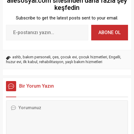
ailesosyal.com sitesinden daha fazla şey
keşfedin
Subscribe to get the latest posts sent to your email.
ABONE OL
ashb
,
bakım personeli
,
çes
,
çocuk evi
,
çocuk hizmetleri
,
Engelli
,
huzur evi
,
ilk kabul
,
rehabilitasyon
,
yaşlı bakım hizmetleri
Bir Yorum Yazın