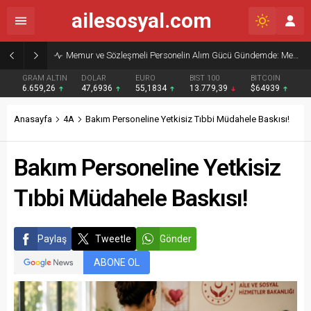
ailesosyal.com
Memur ve Sözleşmeli Personelin Alım Gücü Gündemde: Memur-Sen’den Reform Çağrısı
GRAM ALTIN
DOLAR
EURO
BIST 100
BITCOIN
6.659,26
47,6936
55,1834
13.779,39
$64939
Anasayfa
4A
Bakım Personeline Yetkisiz Tıbbi Müdahele Baskısı!
Bakım Personeline Yetkisiz
Tıbbi Müdahele Baskısı!
Paylaş
Tweetle
Gönder
ABONE OL