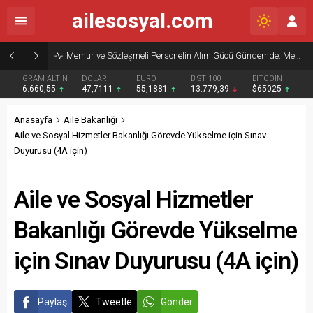
ailesosyal.com
Memur ve Sözleşmeli Personelin Alım Gücü Gündemde: Memur-Sen’den Reform Çağrısı
GRAM ALTIN
DOLAR
EURO
BIST 100
BITCOIN
6.660,55
47,7111
55,1881
13.779,39
$65025
Anasayfa
Aile Bakanlığı
Aile ve Sosyal Hizmetler Bakanlığı Görevde Yükselme için Sınav
Duyurusu (4A için)
Aile ve Sosyal Hizmetler
Bakanlığı Görevde Yükselme
için Sınav Duyurusu (4A için)
Paylaş
Tweetle
Gönder