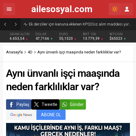
ailesosyal.com
Ek dersliler için kanuna eklenen KPSS’siz alım maddesi yürürlükten kaldırıldı
GRAM ALTIN
DOLAR
EURO
BIST 100
BITCOIN
6.653,54
47,7166
55,1520
13.779,39
$65023
Anasayfa
4D
Aynı ünvanlı işçi maaşında neden farklılıklar var?
Aynı ünvanlı işçi maaşında
neden farklılıklar var?
Paylaş
Tweetle
Gönder
ABONE OL