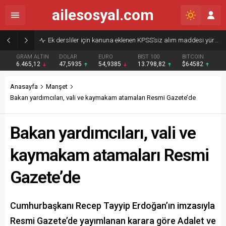
ailesosyal.com
Ek dersliler için kanuna eklenen KPSS’siz alım maddesi yürürlükten kaldırıldı
GRAM ALTIN
DOLAR
EURO
BIST 100
BITCOIN
6.465,12
47,5935
54,9385
13.798,82
$64582
Anasayfa
Manşet
Bakan yardımcıları, vali ve kaymakam atamaları Resmi Gazete’de
Bakan yardımcıları, vali ve
kaymakam atamaları Resmi
Gazete’de
Cumhurbaşkanı Recep Tayyip Erdoğan’ın imzasıyla
Resmi Gazete’de yayımlanan karara göre Adalet ve