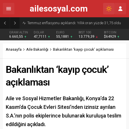
ailesosyal.com
Ek dersliler için kanuna eklenen KPSS’siz alım maddesi yürürlükten kaldırıldı
GRAM ALTIN
DOLAR
EURO
BIST 100
BITCOIN
6.660,55
47,7111
55,1881
13.779,39
$64929
Anasayfa
Aile Bakanlığı
Bakanlıktan ‘kayıp çocuk’ açıklaması
Bakanlıktan ‘kayıp çocuk’
açıklaması
Aile ve Sosyal Hizmetler Bakanlığı, Konya’da 22
Kasım’da Çocuk Evleri Sitesi’nden izinsiz ayrılan
S.A.’nın polis ekiplerince bulunarak kuruluşa teslim
edildiğini açıkladı.