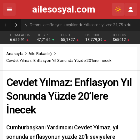
ailesosyal.com
Ek dersliler için kanuna eklenen KPSS’siz alım maddesi yürürlükten kaldırıldı
GRAM ALTIN
DOLAR
EURO
BIST 100
BITCOIN
6.659,91
47,7162
55,1827
13.779,39
$65012
Anasayfa
Aile Bakanlığı
Cevdet Yılmaz: Enflasyon Yıl Sonunda Yüzde 20’lere İnecek
Cevdet Yılmaz: Enflasyon Yıl
Sonunda Yüzde 20’lere
İnecek
Cumhurbaşkanı Yardımcısı Cevdet Yılmaz, yıl
sonunda enflasyonun yüzde 20’li seviyelere