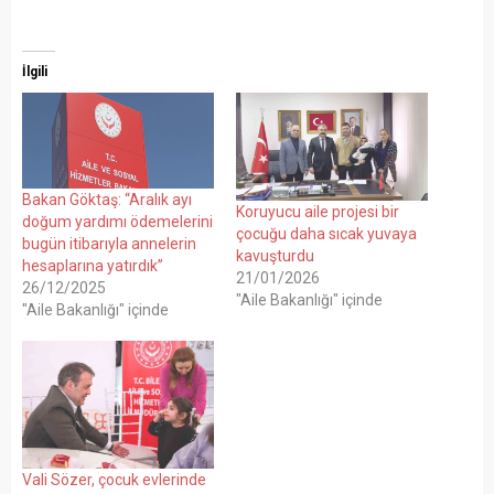
İlgili
Bakan Göktaş: “Aralık ayı
Koruyucu aile projesi bir
doğum yardımı ödemelerini
çocuğu daha sıcak yuvaya
bugün itibarıyla annelerin
kavuşturdu
hesaplarına yatırdık”
21/01/2026
26/12/2025
"Aile Bakanlığı" içinde
"Aile Bakanlığı" içinde
Vali Sözer, çocuk evlerinde