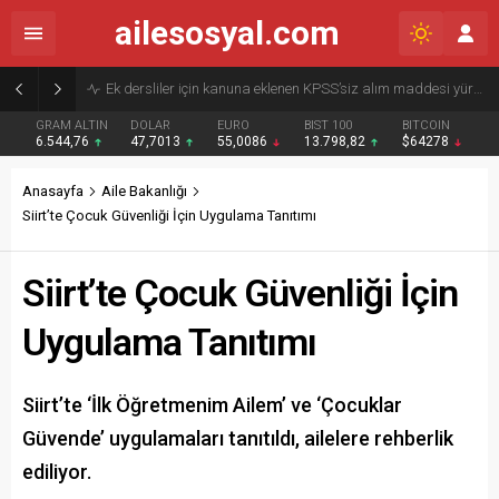
ailesosyal.com
Ek dersliler için kanuna eklenen KPSS’siz alım maddesi yürürlükten kaldırıldı
GRAM ALTIN
DOLAR
EURO
BIST 100
BITCOIN
6.544,76
47,7013
55,0086
13.798,82
$64278
Anasayfa
Aile Bakanlığı
Siirt’te Çocuk Güvenliği İçin Uygulama Tanıtımı
Siirt’te Çocuk Güvenliği İçin
Uygulama Tanıtımı
Siirt’te ‘İlk Öğretmenim Ailem’ ve ‘Çocuklar
Güvende’ uygulamaları tanıtıldı, ailelere rehberlik
ediliyor.