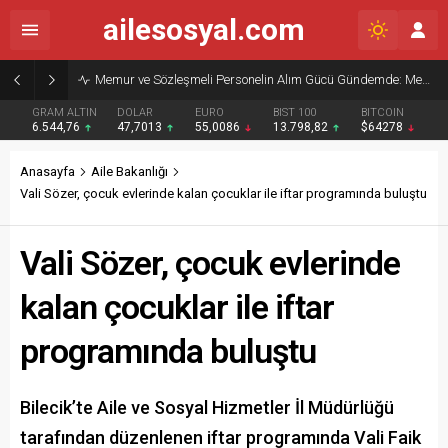
ailesosyal.com
Memur ve Sözleşmeli Personelin Alım Gücü Gündemde: Memur-Sen’den Reform Çağrısı
GRAM ALTIN
DOLAR
EURO
BIST 100
BITCOIN
6.544,76
47,7013
55,0086
13.798,82
$64278
Anasayfa
Aile Bakanlığı
Vali Sözer, çocuk evlerinde kalan çocuklar ile iftar programında buluştu
Vali Sözer, çocuk evlerinde
kalan çocuklar ile iftar
programında buluştu
Bilecik’te Aile ve Sosyal Hizmetler İl Müdürlüğü
tarafından düzenlenen iftar programında Vali Faik