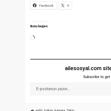
Facebook
X
Bunu beğen:
ailesosyal.com sit
Subscribe to get 
ashb
,
bakım
,
kamera
,
Takip