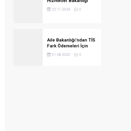
Hizmetler Bakanlığı
2024/4B Personel
22.11.2024
0
Ataması Taban
Puanları
Aile Bakanlığı’ndan TİS
Fark Ödemeleri İçin
Kurumlara Önemli Uyarı
31.08.2025
0