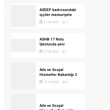
ASDEP kadrosundaki
işçiler memuriyete
geçiriliyor
27.08.2025
1
ASHB 17 Nolu
İşkolunda yeni
kazanımlar
27.08.2025
1
Aile ve Sosyal
Hizmetler Bakanlığı 2
bin 390 personel
15.10.2024
0
alacak
Aile ve Sosyal