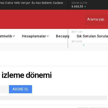
 Kez Daha Yetki Veriyor: Bu Kez Beklenti Sadece
GRAM ALTIN
6.660,55
DOLAR
47,7111
EURO
55,1881
BIST 100
13.779,39
etmelik
Hesaplamalar
Becayiş
Sık Sorulan Sorula
BITCOIN
$64824
lı izleme dönemi
ABONE OL