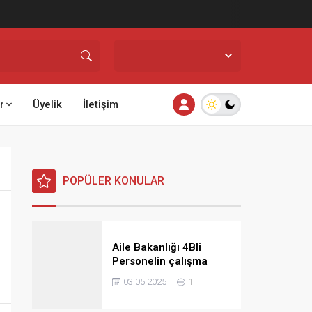
İstanbul,
26
°C
Açık
r
Üyelik
İletişim
POPÜLER KONULAR
Aile Bakanlığı 4Bli
Personelin çalışma
saatlerine ilişkin görüş
03.05.2025
1
ve talimat yayınladı