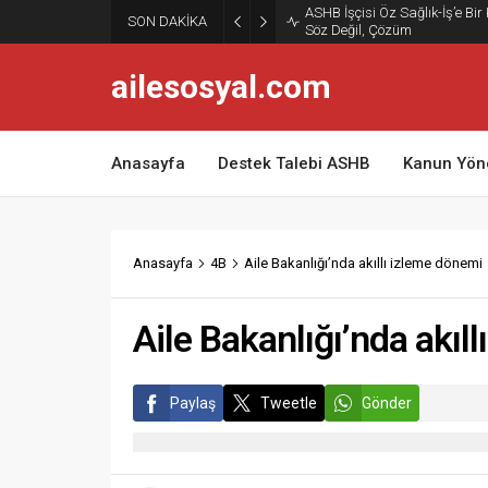
ASHB İşçisi Öz Sağlık-İş’e Bir
SON DAKİKA
Söz Değil, Çözüm
ailesosyal.com
Anasayfa
Destek Talebi ASHB
Kanun Yön
Anasayfa
4B
Aile Bakanlığı’nda akıllı izleme dönemi
Aile Bakanlığı’nda akıl
Paylaş
Tweetle
Gönder