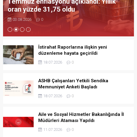
Temmuz enflasyonu açıklandı: Yıllık
oran yüzde 31,75 oldu
03.08.2026
0
İstirahat Raporlarına ilişkin yeni
düzenleme hayata geçirildi
18.07.2026
0
ASHB Çalışanları Yetkili Sendika
Memnuniyet Anketi Başladı
18.07.2026
0
Aile ve Sosyal Hizmetler Bakanlığında İl
Müdürleri Ataması Yapıldı
11.07.2026
0