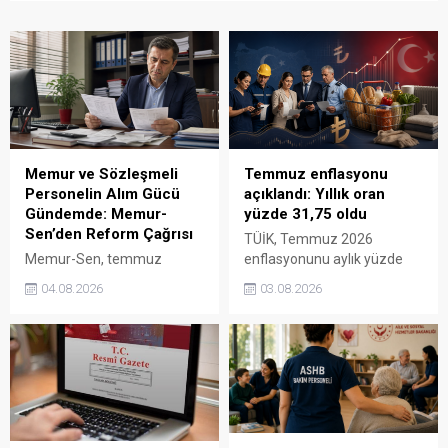
Memur ve Sözleşmeli
Temmuz enflasyonu
Personelin Alım Gücü
açıklandı: Yıllık oran
Gündemde: Memur-
yüzde 31,75 oldu
Sen’den Reform Çağrısı
TÜİK, Temmuz 2026
Memur-Sen, temmuz
enflasyonunu aylık yüzde
enflasyonunun ardından
1,78, yıllık yüzde 31,75
04.08.2026
03.08.2026
4/A ve 4/B personelin alım
olarak açıkladı. Ağustos ayı
gücü ile kamudaki ücret
kira artış tavanı yüzde 31,90
dengesinin kapsamlı
oldu.
reformla ele alınmasını
istedi.