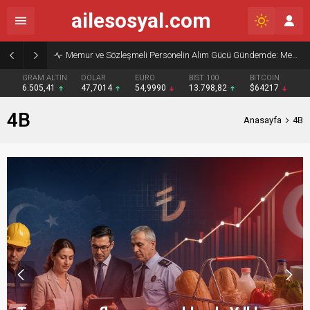
ailesosyal.com
Memur ve Sözleşmeli Personelin Alım Gücü Gündemde: Memur-Sen’den Reform Çağrısı
GRAM ALTIN
DOLAR
EURO
BIST 100
BITCOIN
6.505,41
47,7014
54,9990
13.798,82
$64217
4B
Anasayfa
4B