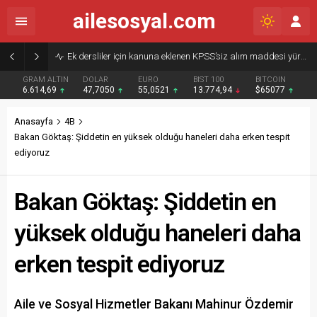
ailesosyal.com
Ek dersliler için kanuna eklenen KPSS’siz alım maddesi yürürlükten kaldırıldı
GRAM ALTIN
DOLAR
EURO
BIST 100
BITCOIN
6.614,69
47,7050
55,0521
13.774,94
$65077
Anasayfa
4B
Bakan Göktaş: Şiddetin en yüksek olduğu haneleri daha erken tespit
ediyoruz
Bakan Göktaş: Şiddetin en
yüksek olduğu haneleri daha
erken tespit ediyoruz
Aile ve Sosyal Hizmetler Bakanı Mahinur Özdemir