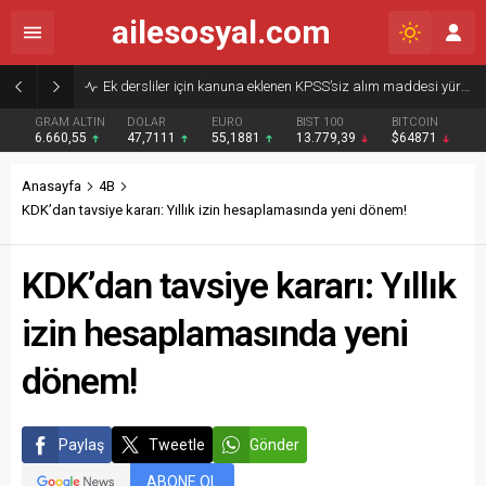
ailesosyal.com
Ek dersliler için kanuna eklenen KPSS’siz alım maddesi yürürlükten kaldırıldı
GRAM ALTIN
DOLAR
EURO
BIST 100
BITCOIN
6.660,55
47,7111
55,1881
13.779,39
$64871
Anasayfa
4B
KDK’dan tavsiye kararı: Yıllık izin hesaplamasında yeni dönem!
KDK’dan tavsiye kararı: Yıllık
izin hesaplamasında yeni
dönem!
Paylaş
Tweetle
Gönder
ABONE OL