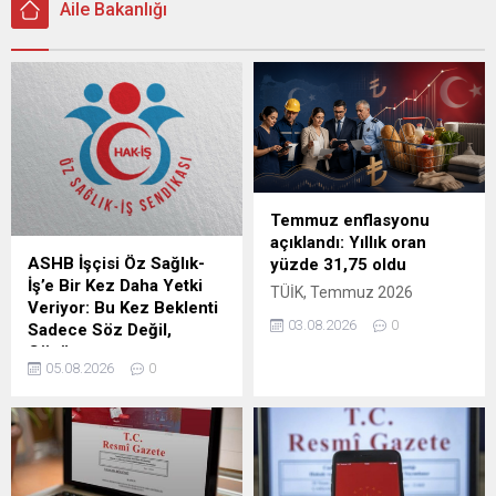
Aile Bakanlığı
Temmuz enflasyonu
açıklandı: Yıllık oran
ASHB İşçisi Öz Sağlık-
yüzde 31,75 oldu
İş’e Bir Kez Daha Yetki
TÜİK, Temmuz 2026
Veriyor: Bu Kez Beklenti
enflasyonunu aylık yüzde
03.08.2026
0
Sadece Söz Değil,
1,78, yıllık yüzde 31,75
Çözüm
olarak açıkladı. Ağustos ayı
05.08.2026
0
Aile ve Sosyal Hizmetler
kira artış tavanı yüzde 31,90
Bakanlığı bünyesinde
oldu.
çalışan işçileri kapsayacak
2027-2028 dönemi toplu iş
sözleşmesi öncesinde yetki
yarışı şekillenmeye başladı.