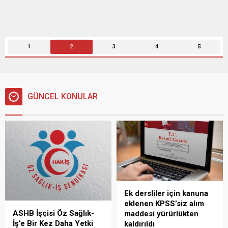
1
2
3
4
5
GÜNCEL KONULAR
Ek dersliler için kanuna
eklenen KPSS’siz alım
ASHB İşçisi Öz Sağlık-
maddesi yürürlükten
İş’e Bir Kez Daha Yetki
kaldırıldı