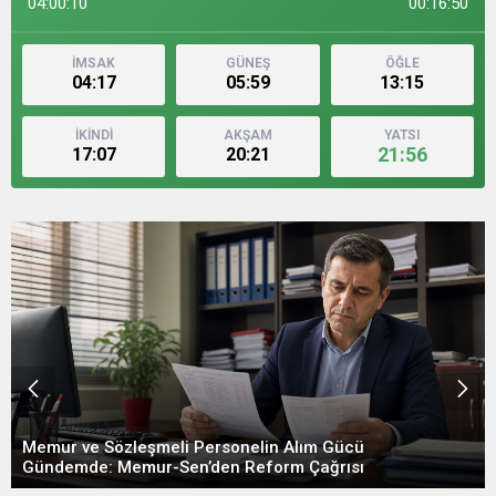
04:00:12
00:16:48
İMSAK
GÜNEŞ
ÖĞLE
04:17
05:59
13:15
İKİNDİ
AKŞAM
YATSI
21:56
17:07
20:21
Temmuz enflasyonu açıklandı: Yıllık oran yüzde
31,75 oldu