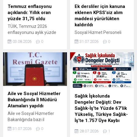
gönderildiği anlaşılan
Ek dersliler için kanuna
Temmuz enflasyonu
mesajda, yeni dönem toplu
eklenen KPSS’siz alım
açıklandı: Yıllık oran
iş sözleşmesi için gerekli
maddesi yürürlükten
yüzde 31,75 oldu
çoğunluğun bir kez daha
kaldırıldı
TÜİK, Temmuz 2026
sağlandığı ve sendikanın
Sosyal Hizmet Personeli
enflasyonunu aylık yüzde
toplu iş sözleşmesi
Alımında Mülakat Hükmü
1,78, yıllık yüzde 31,75
masasına oturmaya hak...
31.07.2026
0
03.08.2026
0
Kaldırıldı Aile ve Sosyal
olarak açıkladı. Ağustos ayı
Hizmetler Bakanlığında
kira artış tavanı yüzde 31,90
sözleşmeli sosyal hizmet
oldu.
personeli alımlarına ilişkin
önemli bir değişiklik yapıldı.
31 Temmuz 2026 tarihli
Resmî Gazete’de
yayımlanan düzenlemeyle,
Aile ve Sosyal Hizmetler
ek derslilerin KPSS olmadan,
Sağlık İşkolunda
Bakanlığında İl Müdürü
sosyal hizmet personeli
Dengeler Değişti: Dev
Atamaları yapıldı
kadrolarına atanmasına
Sağlık-İş’te Yüzde 67’lik
dair Bakanlıkça yapılacak
Aile ve Sosyal Hizmetler
Yükseliş, Türkiye Sağlık-
yazılı ve/veya sözlü sınav
Bakanlığında bazı il
İş’te 1.757 Üye Kaybı
sonucuna göre
müdürleri görevden
Çalışma ve Sosyal Güvenlik
31.07.2026
0
gerçekleştirilmesini
28.07.2026
1
alınırken, Karaman, Aksaray,
Bakanlığı tarafından
öngören...