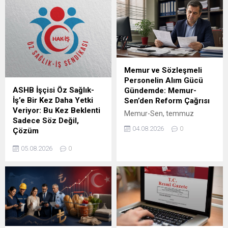
Memur ve Sözleşmeli
Personelin Alım Gücü
ASHB İşçisi Öz Sağlık-
Gündemde: Memur-
İş’e Bir Kez Daha Yetki
Sen’den Reform Çağrısı
Veriyor: Bu Kez Beklenti
Memur-Sen, temmuz
Sadece Söz Değil,
enflasyonunun ardından
04.08.2026
0
Çözüm
4/A ve 4/B personelin alım
Aile ve Sosyal Hizmetler
gücü ile kamudaki ücret
05.08.2026
0
Bakanlığı bünyesinde
dengesinin kapsamlı
çalışan işçileri kapsayacak
reformla ele alınmasını
2027-2028 dönemi toplu iş
istedi.
sözleşmesi öncesinde yetki
yarışı şekillenmeye başladı.
Öz Sağlık-İş Sendikası
tarafından teşkilat
yöneticilerine ve üyelere