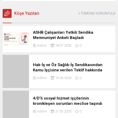
Köşe Yazıları
+ TÜMÜNÜ GÖRÜNTÜLE
ASHB Çalışanları Yetkili Sendika
Memnuniyet Anketi Başladı
Admin
18.07.2026
0
Hak-İş ve Öz Sağlık-İş Sendikasından
Kamu İşçisine verilen Teklif hakkında
Açıklama
Admin
13.06.2025
0
4/D’li sosyal hizmet işçilerinin
kronikleşen sorunları meclise taşındı
Admin
21.05.2025
0