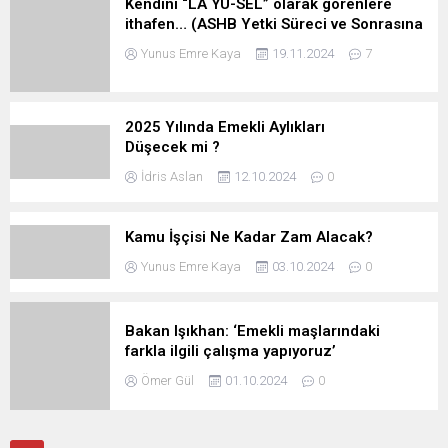
Kendini “LA YÜ-SEL” olarak görenlere
ithafen… (ASHB Yetki Süreci ve Sonrasına
Dair…)
Yunus Emre Kaya
19.11.2024
7
2025 Yılında Emekli Aylıkları
Düşecek mi ?
İdris Aslan
12.10.2024
0
Kamu İşçisi Ne Kadar Zam Alacak?
Yunus Emre Kaya
03.10.2024
0
Bakan Işıkhan: ‘Emekli maşlarındaki
farkla ilgili çalışma yapıyoruz’
Ömer Gül
01.10.2024
0