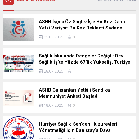
ASHB İşçisi Öz Sağlık-İş’e Bir Kez Daha
Yetki Veriyor: Bu Kez Beklenti Sadece
Söz Değil, Çözüm
05.08.2026
0
Sağlık İşkolunda Dengeler Değişti: Dev
Sağlık-İş’te Yüzde 67’lik Yükseliş, Türkiye
Sağlık-İş’te 1.757 Üye Kaybı
28.07.2026
1
ASHB Çalışanları Yetkili Sendika
Memnuniyet Anketi Başladı
18.07.2026
0
Hürriyet Sağlık-Sen’den Huzurevleri
Yönetmeliği İçin Danıştay’a Dava