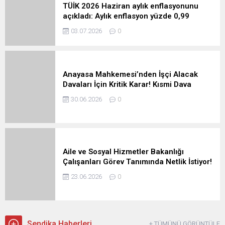
TÜİK 2026 Haziran aylık enflasyonunu
açıkladı: Aylık enflasyon yüzde 0,99
03.07.2026
0
Anayasa Mahkemesi’nden İşçi Alacak
Davaları İçin Kritik Karar! Kısmi Dava
Hakkı Devam Ediyor
30.06.2026
0
Aile ve Sosyal Hizmetler Bakanlığı
Çalışanları Görev Tanımında Netlik İstiyor!
23.06.2026
0
Sendika Haberleri
+ TÜMÜNÜ GÖRÜNTÜLE