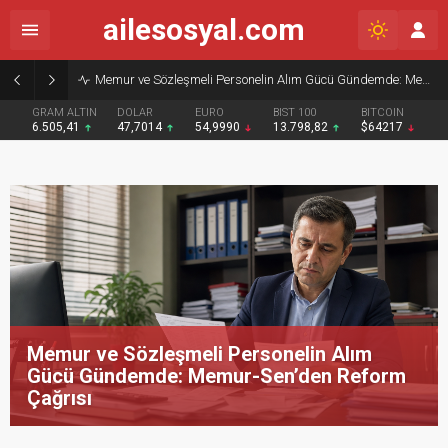
ailesosyal.com
Temmuz enflasyonu açıklandı: Yıllık oran yüzde 31,75 oldu
GRAM ALTIN
DOLAR
EURO
BIST 100
BITCOIN
6.505,41
47,7014
54,9990
13.798,82
$64217
Temmuz enflasyonu açıklandı: Yıllık oran
yüzde 31,75 oldu