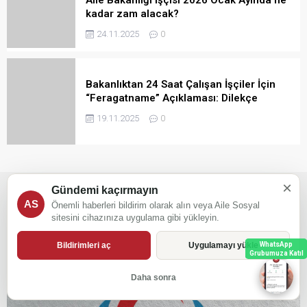
kadar zam alacak?
24.11.2025
0
Bakanlıktan 24 Saat Çalışan İşçiler İçin
“Feragatname” Açıklaması: Dilekçe
Zorunlu Değil
19.11.2025
0
×
Haber
Kamu Çerçeve Protokolü
Toplu İş Sözleşmesi
Gündemi kaçırmayın
AS
Önemli haberleri bildirim olarak alın veya Aile Sosyal
sitesini cihazınıza uygulama gibi yükleyin.
Bildirimleri aç
Uygulamayı yükle
WhatsApp
Grubumuza Katıl
Daha sonra