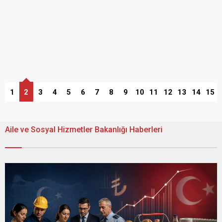
1
2
3
4
5
6
7
8
9
10
11
12
13
14
15
Aile ve Sosyal Hizmetler Bakanlığı Haberleri