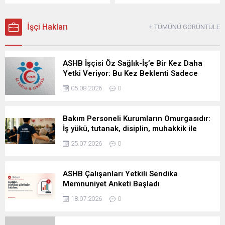
bakım çalışanları, ağır
Bakanlığı tarafından
gerçekleştirilmesini
sorumluluklarının yanında
yayımlanan Ocak ve
öngören...
görev tanımı dışındaki işlere,
Temmuz 2026 işkolu
İşçi Hakları
+ TÜMÜNÜ GÖRÜNTÜLE
idari baskıya ve bitmeyen
istatistiklerinin
disiplin süreçlerine maruz
karşılaştırılması, sağlık ve
bırakılıyor Aile ve Sosyal
sosyal hizmetler işkolundaki
Hizmetler Bakanlığına bağlı
ASHB İşçisi Öz Sağlık-İş’e Bir Kez Daha
sendikal dengelerin altı ayda
kuruluşlarda çalışan bakım
Yetki Veriyor: Bu Kez Beklenti Sadece
önemli ölçüde değiştiğini
personeli, yalnızca bir kamu
Söz Değil, Çözüm
ortaya koydu. Ocak 2026’da
05.08.2026
0
görevini yerine getirmiyor.
794 bin 898 olan sağlık ve
Korunmaya, desteğe ve
sosyal hizmetler işkolundaki
sürekli bakıma ihtiyaç duyan
toplam işçi sayısı, Temmuz
Bakım Personeli Kurumların Omurgasıdır:
insanların hayatına
2026’da 792 bin 568’e
İş yükü, tutanak, disiplin, muhakkik ile
doğrudan dokunuyor.
geriledi. Böylece işkolunda...
tehdit edilmemeli
Engellilerin, yaşlıların,
25.07.2026
0
çocukların...
ASHB Çalışanları Yetkili Sendika
Memnuniyet Anketi Başladı
18.07.2026
0