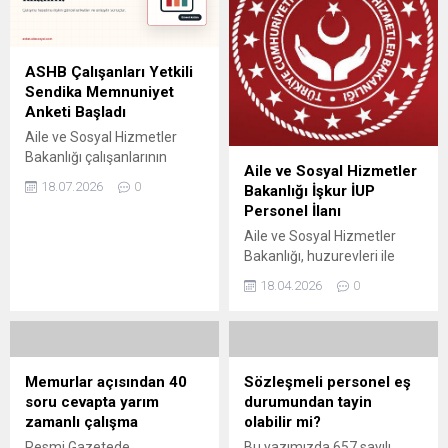
ASHB Çalışanları Yetkili
Sendika Memnuniyet
Anketi Başladı
Aile ve Sosyal Hizmetler
Bakanlığı çalışanlarının
Aile ve Sosyal Hizmetler
yetkili sendika, sendika
18.07.2026
0
Bakanlığı İşkur İUP
yöneticileri ve sorun çözme
Personel İlanı
çalışmalarına ilişkin
Aile ve Sosyal Hizmetler
görüşlerini ölçüyoruz.
Bakanlığı, huzurevleri ile
çocuk bakım ve koruma
18.04.2026
0
kuruluşlarında
görevlendirilmek üzere
önemli bir personel alımı
süreci başlattı. Türkiye
genelinde bir çok ilde
Memurlar açısından 40
Sözleşmeli personel eş
gerçekleştirilecek alım
soru cevapta yarım
durumundan tayin
kapsamında toplam işçi ve
zamanlı çalışma
olabilir mi?
destek personeli istihdam
Resmi Gazetede
Bu yazımızda 657 sayılı