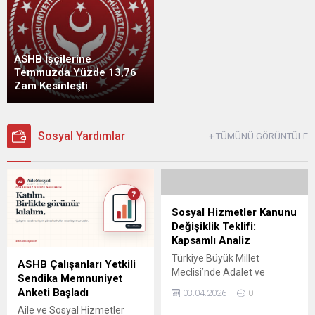
ASHB İşçilerine
Temmuzda Yüzde 13,76
Zam Kesinleşti
Sosyal Yardımlar
+ TÜMÜNÜ GÖRÜNTÜLE
Sosyal Hizmetler Kanunu
Değişiklik Teklifi:
Kapsamlı Analiz
Türkiye Büyük Millet
ASHB Çalışanları Yetkili
Meclisi’nde Adalet ve
Sendika Memnuniyet
Kalkınma Partisi
Anketi Başladı
03.04.2026
0
milletvekilleri tarafından
Aile ve Sosyal Hizmetler
hazırlanan “Sosyal