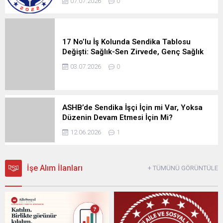
07.07.2026
0
17 No’lu İş Kolunda Sendika Tablosu
Değişti: Sağlık-Sen Zirvede, Genç Sağlık
Üçüncü Sırada
03.07.2026
0
ASHB’de Sendika İşçi İçin mi Var, Yoksa
Düzenin Devam Etmesi İçin Mi?
12.06.2026
1
İşe Alım İlanları
+ TÜMÜNÜ GÖRÜNTÜLE