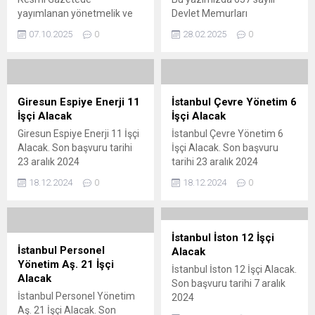
edilecek. Başvuruların KPSS
yayımlanan yönetmelik ve
Devlet Memurları
şartı aranmaksızın alınacak
dayanağı olan kanun
Kanununun 4/B maddesine
olması ve yerleştirmenin
07.10.2025
0
28.02.2025
0
özelinde yarım zamanlı
göre istihdam edilen
kura yöntemiyle yapılacak
çalışma hakkına dair 40 soru
sözleşmeli personelin eş
olması, süreci geniş bir...
ve cevaptan oluşan dosyayı
durumundan yer
memurlar.net ziyaretçilerine
değişikliğinin ve birimler
sunuyoruz.
arası aktarımının nasıl
Giresun Espiye Enerji 11
İstanbul Çevre Yönetim 6
yapılacağı konusunda
İşçi Alacak
İşçi Alacak
açıklamalarda
Giresun Espiye Enerji 11 İşçi
İstanbul Çevre Yönetim 6
bulunulacaktır.
Alacak. Son başvuru tarihi
İşçi Alacak. Son başvuru
23 aralık 2024
tarihi 23 aralık 2024
18.12.2024
0
18.12.2024
0
İstanbul İston 12 İşçi
İstanbul Personel
Alacak
Yönetim Aş. 21 İşçi
İstanbul İston 12 İşçi Alacak.
Alacak
Son başvuru tarihi 7 aralık
İstanbul Personel Yönetim
2024
Aş. 21 İşçi Alacak. Son