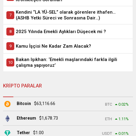
Kendini “LA YÜ-SEL” olarak görenlere ithafen…
(ASHB Yetki Süreci ve Sonrasına Dair…)
2025 Yılında Emekli Aylıkları Düşecek mi ?
Kamu İşçisi Ne Kadar Zam Alacak?
Bakan Işıkhan: ‘Emekli maşlarındaki farkla ilgili
çalışma yapıyoruz’
KRİPTO PARALAR
Bitcoin
$
63,116.66
BTC
0.02
%
Ethereum
$
1,678.73
ETH
1.11
%
Tether
$
1.00
USDT
0.01
%