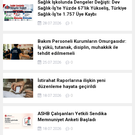
Sağlık İşkolunda Dengeler Değişti: Dev
Sağlık-İş’te Yüzde 67’lik Yükseliş, Türkiye
Sağlık-İş’te 1.757 Üye Kaybı
28.07.2026
1
Bakım Personeli Kurumların Omurgasıdır:
İş yükü, tutanak, disiplin, muhakkik ile
tehdit edilmemeli
25.07.2026
0
İstirahat Raporlarına ilişkin yeni
düzenleme hayata geçirildi
18.07.2026
0
ASHB Çalışanları Yetkili Sendika
Memnuniyet Anketi Başladı
18.07.2026
0