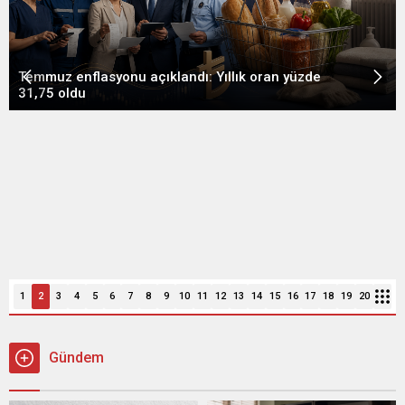
Ek dersliler için kanuna eklenen KPSS’siz alım
maddesi yürürlükten kaldırıldı
1
2
3
4
5
6
7
8
9
10
11
12
13
14
15
16
17
18
19
20
Gündem