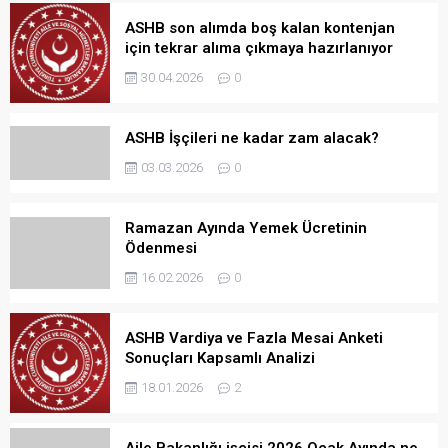
ASHB son alımda boş kalan kontenjan
için tekrar alıma çıkmaya hazırlanıyor
30.04.2026
0
ASHB İşçileri ne kadar zam alacak?
03.03.2026
0
Ramazan Ayında Yemek Ücretinin
Ödenmesi
16.02.2026
0
ASHB Vardiya ve Fazla Mesai Anketi
Sonuçları Kapsamlı Analizi
18.01.2026
2
Aile Bakanlığı işçisi 2026 Ocak Ayında ne