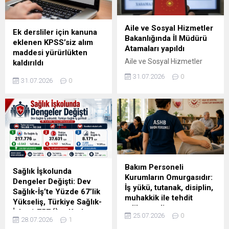
Öz Sağlık-İş Sendikası
tarafından teşkilat
Aile ve Sosyal Hizmetler
yöneticilerine ve üyelere
Ek dersliler için kanuna
Bakanlığında İl Müdürü
gönderildiği anlaşılan
eklenen KPSS’siz alım
Atamaları yapıldı
mesajda, yeni dönem toplu
maddesi yürürlükten
iş sözleşmesi için gerekli
Aile ve Sosyal Hizmetler
kaldırıldı
çoğunluğun bir kez daha
Bakanlığında bazı il
Sosyal Hizmet Personeli
31.07.2026
0
sağlandığı ve sendikanın
31.07.2026
0
müdürleri görevden
Alımında Mülakat Hükmü
toplu iş sözleşmesi
alınırken, Karaman, Aksaray,
Kaldırıldı Aile ve Sosyal
masasına oturmaya hak...
Manisa, Diyarbakır, Malatya,
Hizmetler Bakanlığında
Elazığ, Erzincan ve Bilecik il
sözleşmeli sosyal hizmet
müdürlüklerine yeni
personeli alımlarına ilişkin
atamalar yapıldı.
önemli bir değişiklik yapıldı.
Cumhurbaşkanı Recep
31 Temmuz 2026 tarihli
Tayyip Erdoğan’ın imzasıyla
Resmî Gazete’de
yayımlanan 2026/205 ve
Bakım Personeli
yayımlanan düzenlemeyle,
Sağlık İşkolunda
2026/206 sayılı kararlar
Kurumların Omurgasıdır:
ek derslilerin KPSS olmadan,
Dengeler Değişti: Dev
kapsamında Aile ve Sosyal
İş yükü, tutanak, disiplin,
sosyal hizmet personeli
Sağlık-İş’te Yüzde 67’lik
Hizmetler Bakanlığının taşra
muhakkik ile tehdit
kadrolarına atanmasına
Yükseliş, Türkiye Sağlık-
teşkilatında önemli görev
edilmemeli
dair Bakanlıkça yapılacak
İş’te 1.757 Üye Kaybı
değişikliklerine gidildi. Üç il
25.07.2026
0
yazılı ve/veya sözlü sınav
28.07.2026
1
İnsan hayatına dokunan
müdürü...
Çalışma ve Sosyal Güvenlik
sonucuna göre