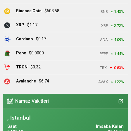
Binance Coin
$
603.58
BNB
1.43
%
XRP
$
1.17
XRP
2.72
%
Cardano
$
0.17
ADA
4.09
%
Pepe
$
0.0000
PEPE
1.44
%
TRON
$
0.32
TRX
-0.83
%
Avalanche
$
6.74
AVAX
1.22
%
Namaz Vakitleri
, İstanbul
Saat
İmsaka Kalan