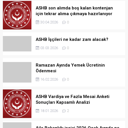
ASHB son alımda boş kalan kontenjan
için tekrar alıma çıkmaya hazırlanıyor
30.04.2026
0
ASHB İşçileri ne kadar zam alacak?
03.03.2026
0
Ramazan Ayında Yemek Ücretinin
Ödenmesi
16.02.2026
0
ASHB Vardiya ve Fazla Mesai Anketi
Sonuçları Kapsamlı Analizi
18.01.2026
2
Aile Bakanlığı işçisi 2026 Ocak Ayında ne