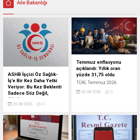
Aile Bakanlığı
Temmuz enflasyonu
açıklandı: Yıllık oran
ASHB İşçisi Öz Sağlık-
yüzde 31,75 oldu
İş’e Bir Kez Daha Yetki
TÜİK, Temmuz 2026
Veriyor: Bu Kez Beklenti
enflasyonunu aylık yüzde
03.08.2026
0
Sadece Söz Değil,
1,78, yıllık yüzde 31,75
Çözüm
olarak açıkladı. Ağustos ayı
05.08.2026
0
Aile ve Sosyal Hizmetler
kira artış tavanı yüzde 31,90
Bakanlığı bünyesinde
oldu.
çalışan işçileri kapsayacak
2027-2028 dönemi toplu iş
sözleşmesi öncesinde yetki
yarışı şekillenmeye başladı.