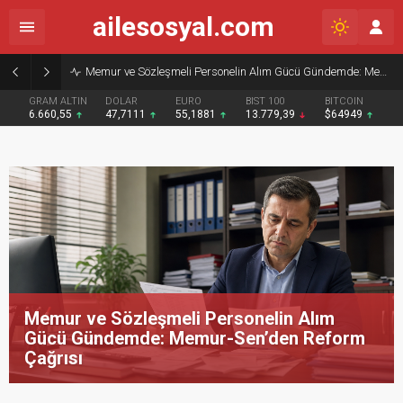
ailesosyal.com
Memur ve Sözleşmeli Personelin Alım Gücü Gündemde: Memur-Sen’den Reform Çağrısı
GRAM ALTIN
DOLAR
EURO
BIST 100
BITCOIN
6.660,55
47,7111
55,1881
13.779,39
$64949
Memur ve Sözleşmeli Personelin Alım
Gücü Gündemde: Memur-Sen’den Reform
Çağrısı