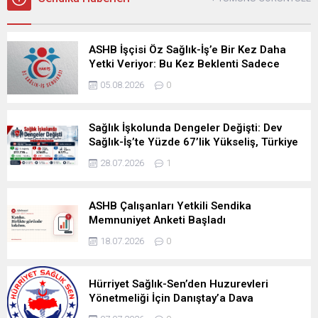
ASHB İşçisi Öz Sağlık-İş’e Bir Kez Daha
Yetki Veriyor: Bu Kez Beklenti Sadece
Söz Değil, Çözüm
05.08.2026
0
Sağlık İşkolunda Dengeler Değişti: Dev
Sağlık-İş’te Yüzde 67’lik Yükseliş, Türkiye
Sağlık-İş’te 1.757 Üye Kaybı
28.07.2026
1
ASHB Çalışanları Yetkili Sendika
Memnuniyet Anketi Başladı
18.07.2026
0
Hürriyet Sağlık-Sen’den Huzurevleri
Yönetmeliği İçin Danıştay’a Dava