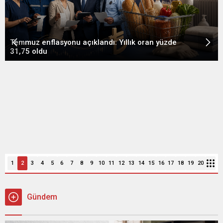
Temmuz enflasyonu açıklandı: Yıllık oran yüzde
31,75 oldu
1
2
3
4
5
6
7
8
9
10
11
12
13
14
15
16
17
18
19
20
Gündem