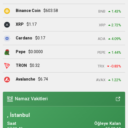
Binance Coin
$
603.58
BNB
1.43
%
XRP
$
1.17
XRP
2.72
%
Cardano
$
0.17
ADA
4.09
%
Pepe
$
0.0000
PEPE
1.44
%
TRON
$
0.32
TRX
-0.83
%
Avalanche
$
6.74
AVAX
1.22
%
Namaz Vakitleri
, İstanbul
Saat
Öğleye Kalan