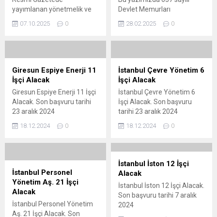
edilecek. Başvuruların KPSS
yayımlanan yönetmelik ve
Devlet Memurları
şartı aranmaksızın alınacak
dayanağı olan kanun
Kanununun 4/B maddesine
olması ve yerleştirmenin
07.10.2025
0
28.02.2025
0
özelinde yarım zamanlı
göre istihdam edilen
kura yöntemiyle yapılacak
çalışma hakkına dair 40 soru
sözleşmeli personelin eş
olması, süreci geniş bir...
ve cevaptan oluşan dosyayı
durumundan yer
memurlar.net ziyaretçilerine
değişikliğinin ve birimler
sunuyoruz.
arası aktarımının nasıl
Giresun Espiye Enerji 11
İstanbul Çevre Yönetim 6
yapılacağı konusunda
İşçi Alacak
İşçi Alacak
açıklamalarda
Giresun Espiye Enerji 11 İşçi
İstanbul Çevre Yönetim 6
bulunulacaktır.
Alacak. Son başvuru tarihi
İşçi Alacak. Son başvuru
23 aralık 2024
tarihi 23 aralık 2024
18.12.2024
0
18.12.2024
0
İstanbul İston 12 İşçi
İstanbul Personel
Alacak
Yönetim Aş. 21 İşçi
İstanbul İston 12 İşçi Alacak.
Alacak
Son başvuru tarihi 7 aralık
İstanbul Personel Yönetim
2024
Aş. 21 İşçi Alacak. Son