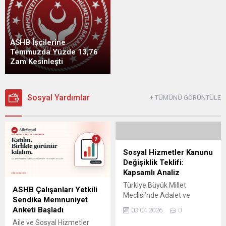
ASHB İşçilerine
Temmuzda Yüzde 13,76
Zam Kesinleşti
Sosyal Yardımlar
+ TÜMÜNÜ GÖRÜNTÜLE
Sosyal Hizmetler Kanunu
Değişiklik Teklifi:
Kapsamlı Analiz
Türkiye Büyük Millet
ASHB Çalışanları Yetkili
Meclisi’nde Adalet ve
Sendika Memnuniyet
Kalkınma Partisi
Anketi Başladı
03.04.2026
0
milletvekilleri tarafından
Aile ve Sosyal Hizmetler
hazırlanan “Sosyal