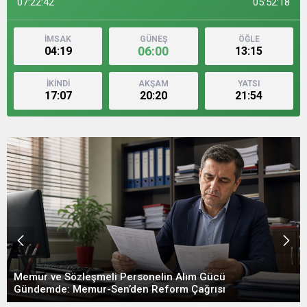
07:22:43
05:52:17
İMSAK
GÜNEŞ
ÖĞLE
06:00
04:19
13:15
İKİNDİ
AKŞAM
YATSI
17:07
20:20
21:54
Memur ve Sözleşmeli Personelin Alım Gücü
Gündemde: Memur-Sen’den Reform Çağrısı