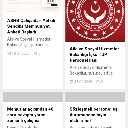
ASHB Çalışanları Yetkili
Sendika Memnuniyet
Anketi Başladı
Aile ve Sosyal Hizmetler
Bakanlığı çalışanlarının
Aile ve Sosyal Hizmetler
yetkili sendika, sendika
18.07.2026
0
Bakanlığı İşkur İUP
yöneticileri ve sorun çözme
Personel İlanı
çalışmalarına ilişkin
Aile ve Sosyal Hizmetler
görüşlerini ölçüyoruz.
Bakanlığı, huzurevleri ile
çocuk bakım ve koruma
18.04.2026
0
kuruluşlarında
görevlendirilmek üzere
önemli bir personel alımı
süreci başlattı. Türkiye
genelinde bir çok ilde
Memurlar açısından 40
Sözleşmeli personel eş
gerçekleştirilecek alım
soru cevapta yarım
durumundan tayin
kapsamında toplam işçi ve
zamanlı çalışma
olabilir mi?
destek personeli istihdam
Resmi Gazetede
Bu yazımızda 657 sayılı