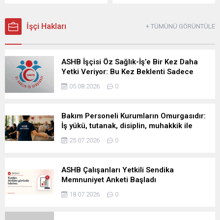
bakım çalışanları, ağır
Bakanlığı tarafından
gerçekleştirilmesini
sorumluluklarının yanında
yayımlanan Ocak ve
öngören...
görev tanımı dışındaki işlere,
Temmuz 2026 işkolu
İşçi Hakları
+ TÜMÜNÜ GÖRÜNTÜLE
idari baskıya ve bitmeyen
istatistiklerinin
disiplin süreçlerine maruz
karşılaştırılması, sağlık ve
bırakılıyor Aile ve Sosyal
sosyal hizmetler işkolundaki
Hizmetler Bakanlığına bağlı
ASHB İşçisi Öz Sağlık-İş’e Bir Kez Daha
sendikal dengelerin altı ayda
kuruluşlarda çalışan bakım
Yetki Veriyor: Bu Kez Beklenti Sadece
önemli ölçüde değiştiğini
personeli, yalnızca bir kamu
Söz Değil, Çözüm
ortaya koydu. Ocak 2026’da
05.08.2026
0
görevini yerine getirmiyor.
794 bin 898 olan sağlık ve
Korunmaya, desteğe ve
sosyal hizmetler işkolundaki
sürekli bakıma ihtiyaç duyan
toplam işçi sayısı, Temmuz
Bakım Personeli Kurumların Omurgasıdır:
insanların hayatına
2026’da 792 bin 568’e
İş yükü, tutanak, disiplin, muhakkik ile
doğrudan dokunuyor.
geriledi. Böylece işkolunda...
tehdit edilmemeli
Engellilerin, yaşlıların,
25.07.2026
0
çocukların...
ASHB Çalışanları Yetkili Sendika
Memnuniyet Anketi Başladı
18.07.2026
0