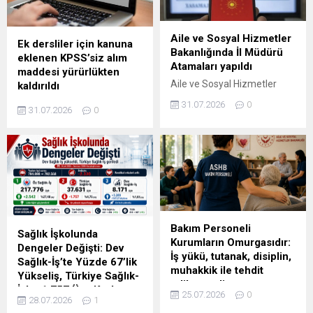
Öz Sağlık-İş Sendikası
tarafından teşkilat
Aile ve Sosyal Hizmetler
yöneticilerine ve üyelere
Ek dersliler için kanuna
Bakanlığında İl Müdürü
gönderildiği anlaşılan
eklenen KPSS’siz alım
Atamaları yapıldı
mesajda, yeni dönem toplu
maddesi yürürlükten
iş sözleşmesi için gerekli
Aile ve Sosyal Hizmetler
kaldırıldı
çoğunluğun bir kez daha
Bakanlığında bazı il
Sosyal Hizmet Personeli
31.07.2026
0
sağlandığı ve sendikanın
31.07.2026
0
müdürleri görevden
Alımında Mülakat Hükmü
toplu iş sözleşmesi
alınırken, Karaman, Aksaray,
Kaldırıldı Aile ve Sosyal
masasına oturmaya hak...
Manisa, Diyarbakır, Malatya,
Hizmetler Bakanlığında
Elazığ, Erzincan ve Bilecik il
sözleşmeli sosyal hizmet
müdürlüklerine yeni
personeli alımlarına ilişkin
atamalar yapıldı.
önemli bir değişiklik yapıldı.
Cumhurbaşkanı Recep
31 Temmuz 2026 tarihli
Tayyip Erdoğan’ın imzasıyla
Resmî Gazete’de
yayımlanan 2026/205 ve
Bakım Personeli
yayımlanan düzenlemeyle,
Sağlık İşkolunda
2026/206 sayılı kararlar
Kurumların Omurgasıdır:
ek derslilerin KPSS olmadan,
Dengeler Değişti: Dev
kapsamında Aile ve Sosyal
İş yükü, tutanak, disiplin,
sosyal hizmet personeli
Sağlık-İş’te Yüzde 67’lik
Hizmetler Bakanlığının taşra
muhakkik ile tehdit
kadrolarına atanmasına
Yükseliş, Türkiye Sağlık-
teşkilatında önemli görev
edilmemeli
dair Bakanlıkça yapılacak
İş’te 1.757 Üye Kaybı
değişikliklerine gidildi. Üç il
25.07.2026
0
yazılı ve/veya sözlü sınav
28.07.2026
1
İnsan hayatına dokunan
müdürü...
Çalışma ve Sosyal Güvenlik
sonucuna göre