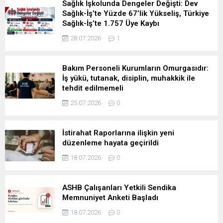
Sağlık İşkolunda Dengeler Değişti: Dev
Sağlık-İş’te Yüzde 67’lik Yükseliş, Türkiye
Sağlık-İş’te 1.757 Üye Kaybı
28.07.2026
1
Bakım Personeli Kurumların Omurgasıdır:
İş yükü, tutanak, disiplin, muhakkik ile
tehdit edilmemeli
25.07.2026
0
İstirahat Raporlarına ilişkin yeni
düzenleme hayata geçirildi
18.07.2026
0
ASHB Çalışanları Yetkili Sendika
Memnuniyet Anketi Başladı
18.07.2026
0