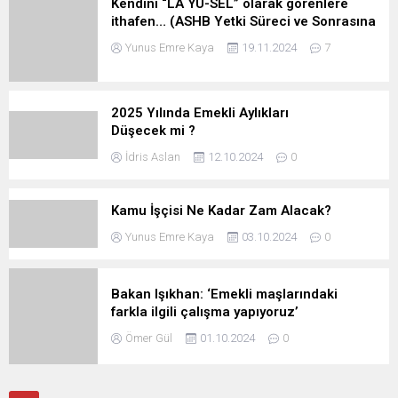
Kendini “LA YÜ-SEL” olarak görenlere
ithafen… (ASHB Yetki Süreci ve Sonrasına
Dair…)
Yunus Emre Kaya
19.11.2024
7
2025 Yılında Emekli Aylıkları
Düşecek mi ?
İdris Aslan
12.10.2024
0
Kamu İşçisi Ne Kadar Zam Alacak?
Yunus Emre Kaya
03.10.2024
0
Bakan Işıkhan: ‘Emekli maşlarındaki
farkla ilgili çalışma yapıyoruz’
Ömer Gül
01.10.2024
0