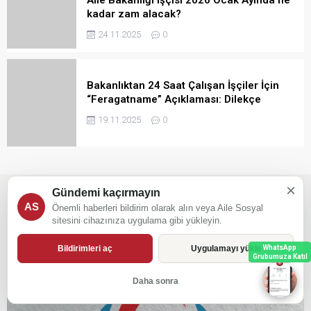
kadar zam alacak?
24.11.2025
0
Bakanlıktan 24 Saat Çalışan İşçiler İçin
“Feragatname” Açıklaması: Dilekçe
Zorunlu Değil
19.11.2025
0
×
Haber
Kamu Çerçeve Protokolü
Toplu İş Sözleşmesi
Gündemi kaçırmayın
AS
Önemli haberleri bildirim olarak alın veya Aile Sosyal
sitesini cihazınıza uygulama gibi yükleyin.
Bildirimleri aç
Uygulamayı yükle
WhatsApp
Grubumuza Katıl
Daha sonra