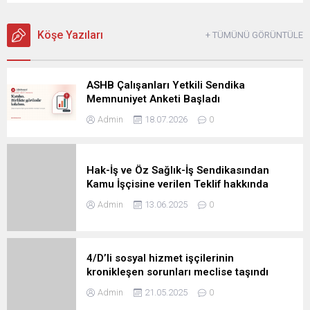
Köşe Yazıları
+ TÜMÜNÜ GÖRÜNTÜLE
ASHB Çalışanları Yetkili Sendika
Memnuniyet Anketi Başladı
Admin
18.07.2026
0
Hak-İş ve Öz Sağlık-İş Sendikasından
Kamu İşçisine verilen Teklif hakkında
Açıklama
Admin
13.06.2025
0
4/D’li sosyal hizmet işçilerinin
kronikleşen sorunları meclise taşındı
Admin
21.05.2025
0