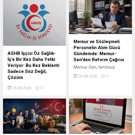
Memur ve Sözleşmeli
Personelin Alım Gücü
ASHB İşçisi Öz Sağlık-
Gündemde: Memur-
İş’e Bir Kez Daha Yetki
Sen’den Reform Çağrısı
Veriyor: Bu Kez Beklenti
Memur-Sen, temmuz
Sadece Söz Değil,
enflasyonunun ardından
04.08.2026
0
Çözüm
4/A ve 4/B personelin alım
Aile ve Sosyal Hizmetler
gücü ile kamudaki ücret
05.08.2026
0
Bakanlığı bünyesinde
dengesinin kapsamlı
çalışan işçileri kapsayacak
reformla ele alınmasını
2027-2028 dönemi toplu iş
istedi.
sözleşmesi öncesinde yetki
yarışı şekillenmeye başladı.
Öz Sağlık-İş Sendikası
tarafından teşkilat
yöneticilerine ve üyelere