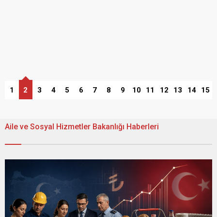
1
2
3
4
5
6
7
8
9
10
11
12
13
14
15
Aile ve Sosyal Hizmetler Bakanlığı Haberleri