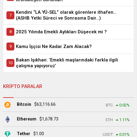
Kendini “LA YÜ-SEL” olarak görenlere ithafen…
(ASHB Yetki Süreci ve Sonrasına Dair…)
2025 Yılında Emekli Aylıkları Düşecek mi ?
Kamu İşçisi Ne Kadar Zam Alacak?
Bakan Işıkhan: ‘Emekli maşlarındaki farkla ilgili
çalışma yapıyoruz’
KRİPTO PARALAR
Bitcoin
$
63,116.66
BTC
0.02
%
Ethereum
$
1,678.73
ETH
1.11
%
Tether
$
1.00
USDT
0.01
%