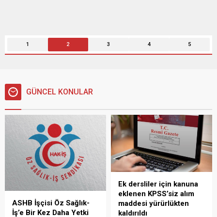
1
2
3
4
5
GÜNCEL KONULAR
Ek dersliler için kanuna
eklenen KPSS’siz alım
ASHB İşçisi Öz Sağlık-
maddesi yürürlükten
İş’e Bir Kez Daha Yetki
kaldırıldı