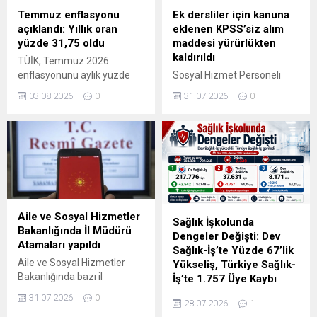
gönderildiği anlaşılan
Ek dersliler için kanuna
Temmuz enflasyonu
mesajda, yeni dönem toplu
eklenen KPSS’siz alım
açıklandı: Yıllık oran
iş sözleşmesi için gerekli
maddesi yürürlükten
yüzde 31,75 oldu
çoğunluğun bir kez daha
kaldırıldı
TÜİK, Temmuz 2026
sağlandığı ve sendikanın
Sosyal Hizmet Personeli
enflasyonunu aylık yüzde
toplu iş sözleşmesi
Alımında Mülakat Hükmü
1,78, yıllık yüzde 31,75
masasına oturmaya hak...
31.07.2026
0
03.08.2026
0
Kaldırıldı Aile ve Sosyal
olarak açıkladı. Ağustos ayı
Hizmetler Bakanlığında
kira artış tavanı yüzde 31,90
sözleşmeli sosyal hizmet
oldu.
personeli alımlarına ilişkin
önemli bir değişiklik yapıldı.
31 Temmuz 2026 tarihli
Resmî Gazete’de
yayımlanan düzenlemeyle,
Aile ve Sosyal Hizmetler
ek derslilerin KPSS olmadan,
Sağlık İşkolunda
Bakanlığında İl Müdürü
sosyal hizmet personeli
Dengeler Değişti: Dev
Atamaları yapıldı
kadrolarına atanmasına
Sağlık-İş’te Yüzde 67’lik
dair Bakanlıkça yapılacak
Aile ve Sosyal Hizmetler
Yükseliş, Türkiye Sağlık-
yazılı ve/veya sözlü sınav
Bakanlığında bazı il
İş’te 1.757 Üye Kaybı
sonucuna göre
müdürleri görevden
Çalışma ve Sosyal Güvenlik
31.07.2026
0
gerçekleştirilmesini
28.07.2026
1
alınırken, Karaman, Aksaray,
Bakanlığı tarafından
öngören...