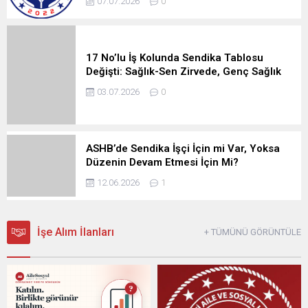
07.07.2026
0
17 No’lu İş Kolunda Sendika Tablosu
Değişti: Sağlık-Sen Zirvede, Genç Sağlık
Üçüncü Sırada
03.07.2026
0
ASHB’de Sendika İşçi İçin mi Var, Yoksa
Düzenin Devam Etmesi İçin Mi?
12.06.2026
1
İşe Alım İlanları
+ TÜMÜNÜ GÖRÜNTÜLE