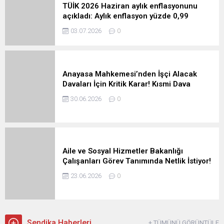
TÜİK 2026 Haziran aylık enflasyonunu
açıkladı: Aylık enflasyon yüzde 0,99
03.07.2026
0
Anayasa Mahkemesi’nden İşçi Alacak
Davaları İçin Kritik Karar! Kısmi Dava
Hakkı Devam Ediyor
30.06.2026
0
Aile ve Sosyal Hizmetler Bakanlığı
Çalışanları Görev Tanımında Netlik İstiyor!
23.06.2026
0
Sendika Haberleri
+ TÜMÜNÜ GÖRÜNTÜLE